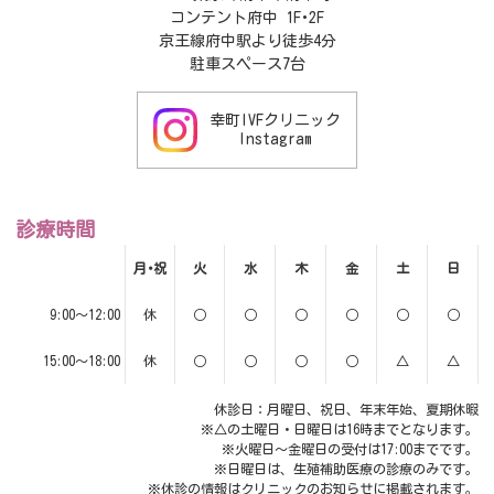
コンテント府中 1F･2F
京王線府中駅より徒歩4分
駐車スペース7台
幸町IVFクリニック
Instagram
診療時間
月･祝
火
水
木
金
土
日
9:00～12:00
休
○
○
○
○
○
○
15:00～18:00
休
○
○
○
○
△
△
休診日：月曜日、祝日、年末年始、夏期休暇
※△の土曜日・日曜日は16時までとなります。
※火曜日～金曜日の受付は17:00までです。
※日曜日は、生殖補助医療の診療のみです。
※休診の情報はクリニックのお知らせに掲載されます。