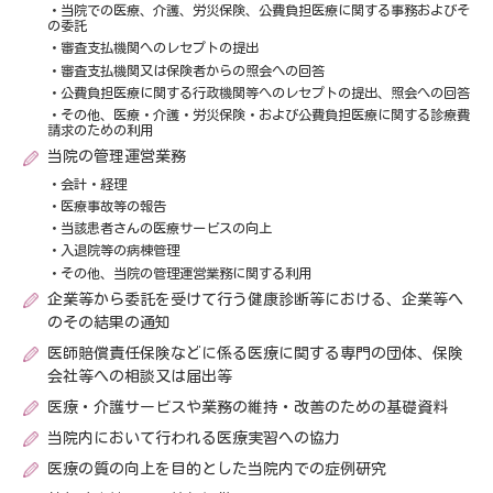
当院での医療、介護、労災保険、公費負担医療に関する事務およびそ
の委託
審査支払機関へのレセプトの提出
審査支払機関又は保険者からの照会への回答
公費負担医療に関する行政機関等へのレセプトの提出、照会への回答
その他、医療・介護・労災保険・および公費負担医療に関する診療費
請求のための利用
当院の管理運営業務
会計・経理
医療事故等の報告
当該患者さんの医療サービスの向上
入退院等の病棟管理
その他、当院の管理運営業務に関する利用
企業等から委託を受けて行う健康診断等における、企業等へ
のその結果の通知
医師賠償責任保険などに係る医療に関する専門の団体、保険
会社等への相談又は届出等
医療・介護サービスや業務の維持・改善のための基礎資料
当院内において行われる医療実習への協力
医療の質の向上を目的とした当院内での症例研究