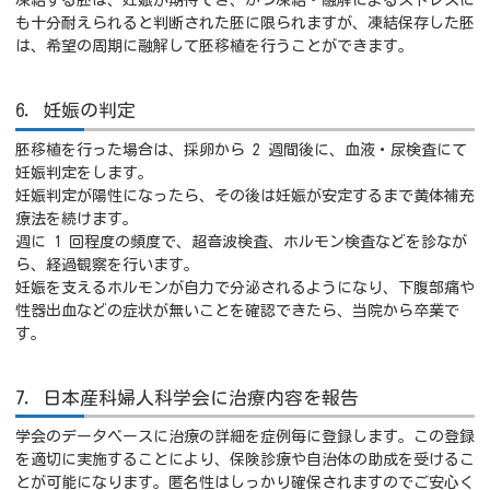
凍結する胚は、妊娠が期待でき、かつ凍結・融解によるストレスに
も十分耐えられると判断された胚に限られますが、凍結保存した胚
は、希望の周期に融解して胚移植を行うことができます。
6．妊娠の判定
胚移植を行った場合は、採卵から 2 週間後に、血液・尿検査にて
妊娠判定をします。
妊娠判定が陽性になったら、その後は妊娠が安定するまで黄体補充
療法を続けます。
週に 1 回程度の頻度で、超音波検査、ホルモン検査などを診なが
ら、経過観察を行います。
妊娠を支えるホルモンが自力で分泌されるようになり、下腹部痛や
性器出血などの症状が無いことを確認できたら、当院から卒業で
す。
7．日本産科婦人科学会に治療内容を報告
学会のデータベースに治療の詳細を症例毎に登録します。この登録
を適切に実施することにより、保険診療や自治体の助成を受けるこ
とが可能になります。匿名性はしっかり確保されますのでご安心く