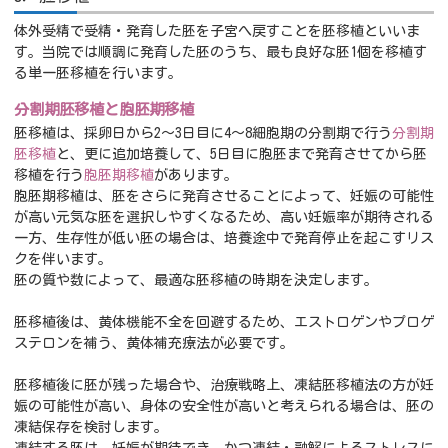
体外受精で受精・発育した胚を子宮へ戻すことを胚移植といいま
す。当院では順調に発育した胚のうち、最も良好な胚1個を移植す
る単一胚移植を行います。
分割期胚移植と胞胚期移植
胚移植は、採卵日から2～3日目に4～8細胞期の分割期で行う
分割期
胚移植
と、更に追加培養して、5日目に胞胚まで発育させてから胚
移植を行う
胞胚期移植
があります。
胞胚期移植は、胚をさらに発育させることによって、妊娠の可能性
が高い元気な胚を選択しやすくなるため、高い妊娠率が期待される
一方、生存性が低い胚の場合は、培養途中で発育停止を起こすリス
クを伴います。
胚の質や数によって、最適な胚移植の時期を決定します。
胚移植後は、黄体機能不全を回避するため、エストロゲンやプロゲ
ステロンを補う、黄体補充療法が必要です。
胚移植後に胚が残った場合や、治療戦略上、凍結胚移植法の方が妊
娠の可能性が高い、身体の安全性が高いと考えられる場合は、胚の
凍結保存を検討します。