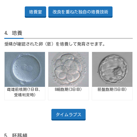
培養室
改良を重ねた独自の培養技術
4．培養
受精が確認された卵（胚）を培養して発育させます。
雌雄前核期(1日目、
8細胞期(3日目)
胚盤胞期(5日目)
受精判定時)
タイムラプス
5．胚移植