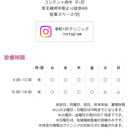
コンテント府中 1F･2F
京王線府中駅より徒歩4分
駐車スペース7台
幸町IVFクリニック
Instagram
診療時間
月･祝
火
水
木
金
土
日
9:00～12:00
休
○
○
○
○
○
○
15:00～18:00
休
○
○
○
○
△
△
休診日：月曜日、祝日、年末年始、夏期休暇
※△の土曜日・日曜日は16時までとなります。
※火曜日～金曜日の受付は17:00までです。
※日曜日は、生殖補助医療の診療のみです。
※休診の情報はクリニックのお知らせに掲載されます。