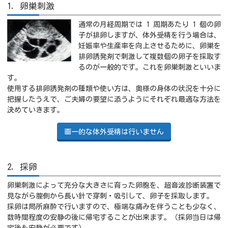
1．卵巣刺激
通常の月経周期では 1 周期あたり 1 個の卵
子が排卵しますが、体外受精を行う場合は、
妊娠率や生産率を向上させるために、卵巣を
排卵誘発剤で刺激して複数個の卵子を採取す
るのが一般的です。これを卵巣刺激といいま
す。
使用する排卵誘発剤の種類や使い方は、奥様の身体の状況を十分に
把握したうえで、ご夫婦の要望に添うようにそれぞれ最適な方法を
決めていきます。
画一的な体外受精は行いません
2．採卵
卵巣刺激によって充分な大きさに育った卵胞を、超音波診断装置で
見ながら腟側から長い針で穿刺・吸引して、卵子を採取します。
採卵は局所麻酔で行いますので、極端な痛みを伴うことも少なく、
数時間程度の安静の後に帰宅することが出来ます。（採卵当日は帰
宅後も安静が必要です）