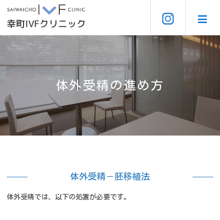
体外受精の進め方
体外受精－胚移植法
体外受精では、以下の処置が必要です。