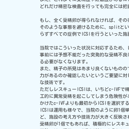
どれだけ精密な検査を行っても完全には把握
もし、全く受精卵が得られなければ、その後
そのような事態を避けるために、splitと
らずすべての症例でICSIを行うといった
当院ではこういった状況に対応するため、レス
事前には予想不能だった突発的な受精不良に
る必要がなくなります。
また、精子の所見はあまり良くないものの
力があるのか確認したいというご要望に対
な技術です。
ただしレスキューICSIは、いちどc-IV
工的に異常受精を起こしてしまう危険性が
かけたc-IVFよりも最初からICSIを
ICSIは運用も様々で、当院のように卵1
ど、施設の考え方や技術力が大きく反映さ
受精卵が1個でもあれば、積極的にレスキュー