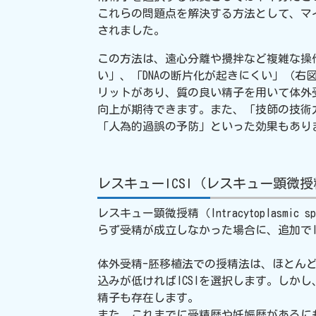
これらの問題点を解決する方法として、マ
されました。
この方法は、遠心分離や攪拌など複雑な操
い」、「DNAの断片化が起きにくい」
（右
リットがあり、質の良い精子を用いて体外
向上が期待できます。また、「技師の技術
「人為的過誤の予防」といった効果もあり
レスキューICSI（レスキュー顕微授
レスキュー顕微授精（Intracytoplasmic 
らず受精が成立しなかった場合に、追加でI
体外受精-胚移植法での授精法は、ほとんど
込みが低ければICSIを選択します。し
精子も存在します。
また、これまでに受精歴や妊娠歴があるに