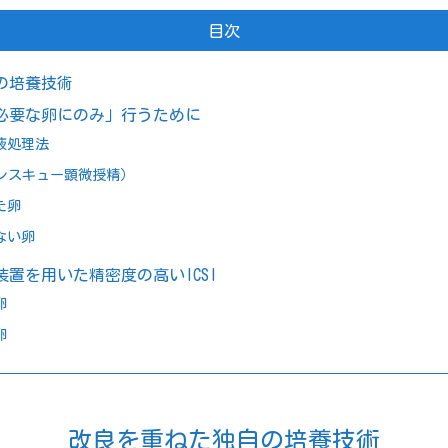
の培養技術
必要な卵にのみ」行うために
液処理法
（レスキュー顕微授精）
た卵
ない卵
置を用いた精密度の高いICSI
卵
卵
改良を重ねた独自の培養技術