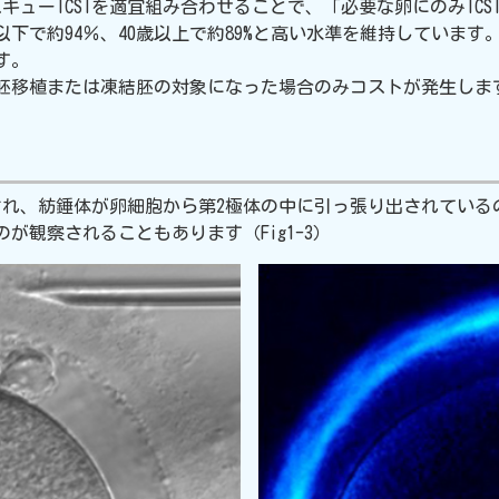
にレスキューICSIを適宜組み合わせることで、「必要な卵にのみI
以下で約94％、40歳以上で約89%と高い水準を維持しています
す。
が胚移植または凍結胚の対象になった場合のみコストが発生しま
、紡錘体が卵細胞から第2極体の中に引っ張り出されているのが判り
が観察されることもあります（Fig1-3）