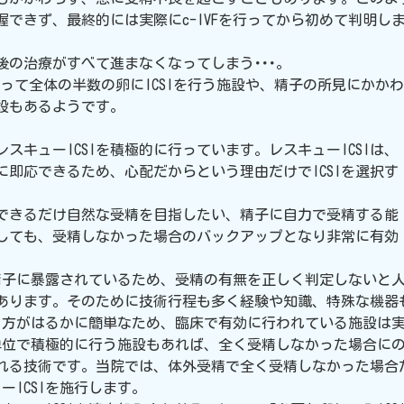
できず、最終的には実際にc-IVFを行ってから初めて判明し
の治療がすべて進まなくなってしまう･･･。
いって全体の半数の卵にICSIを行う施設や、精子の所見にかかわ
施設もあるようです。
キューICSIを積極的に行っています。レスキューICSIは、
即応できるため、心配だからという理由だけでICSIを選択す
できるだけ自然な受精を目指したい、精子に自力で受精する能
しても、受精しなかった場合のバックアップとなり非常に有効
Fで精子に暴露されているため、受精の有無を正しく判定しないと
あります。そのために技術行程も多く経験や知識、特殊な機器
選択する方がはるかに簡単なため、臨床で有効に行われている施設
個単位で積極的に行う施設もあれば、全く受精しなかった場合に
れる技術です。当院では、体外受精で全く受精しなかった場合
ICSIを施行します。