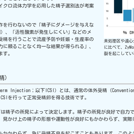
イクロ流体力学を応用した精子選別法が考案
作を行わないので「精子にダメージを与えな
図）
、「活性酸素が発生しにくい」などのメ
受精を行うことで流産予防や妊娠・生産率の
未処理区や遠心
力に頼ることなく均一な結果が得られる」、
に比べて、ZyM
ます。
裂を起こしてい
精）
sperm Injection；以下ICSI）とは、通常の体外受精（Convent
CSIを行って正常受精卵を得る技術です。
は精子の所見によって決定します。精子の所見が良好で自力で受
かし、見かけ上の精子の形態や運動性が良好にもかかわらず、実
もかかわらず、急に受精不良を起こすこともあります。このよ