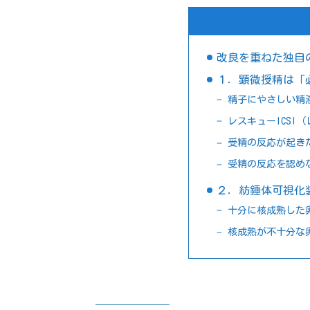
改良を重ねた独自
１．顕微授精は「
精子にやさしい精
レスキューICSI
受精の反応が起き
受精の反応を認め
２．紡錘体可視化装
十分に核成熟した
核成熟が不十分な