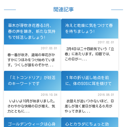
関連記事
草木が芽吹き花香る3月、
冷えと乾燥に気をつけて春
春の声を聴き、新たな気持
を待ちましょう!
ちで妊活しましょう!
2017.02.01
2017.03.01
2月4日は二十四節気でいう「立
春」にあたります。旧暦では、
春一番が吹き、道端の草花がか
この日が一...
すかにつぼみをつけ始めていま
す。つくしが頭をのぞかせ...
「ミトコンドリア」が妊活
１年の折り返し地点を前
のキーワードです
に、体のSOSに耳を傾けて
2016.10.04
2016.06.01
いよいよ10月が始まりました。
衣替えが追いつかないほど、日
さわやかな快晴の日が増え、気
差しが強く夏日が増える６月が
力とともに...
やってきまし...
ゴールデンウィークは心身
心とカラダにちょっと効