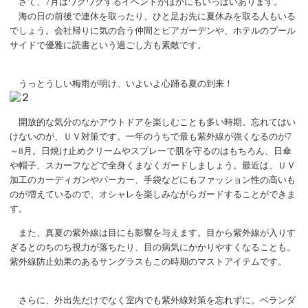
さて、
7月はワクワクするイベントがほかにもいっぱいあります。
海の日の前後で連休を取ったり、ひと足お先に夏休みを取る人もいる
でしょう。会社帰りに気の合う仲間とビアガーデンや、ホテルのプール
サイドで優雅に読書という過ごし方も素敵です。
うっとうしい梅雨が明け、いよいよ心踊る夏の到来！
開放的な気分のなかアウトドアを楽しむことも多い時期。忘れてはい
けないのが、ＵＶ対策です。一年のうちで最も紫外線が強くなるのが
7
～8月。日焼け止めクリームやスプレーで肌を守るのはもちろん、日傘
や帽子、スカーフなどで全身くまなくガードしましょう。最近は、ＵＶ
加工のカーディガンやパーカー、手袋などにもファッション性の高いも
のが増えているので、オシャレを楽しみながらガードすることができま
す。
また、真夏の紫外線は目にも影響を与えます。目から紫外線が入りす
ぎるとのちのち視力が落ちたり、目の病気にかかりやすくなることも。
紫外線防止効果のあるサングラスもこの時期のマストアイテムです。
さらに、外出先だけでなく室内でも紫外線対策を忘れずに。ベランダ