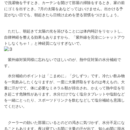
で洗濯物を干すとき、カーテンを開けて部屋の掃除をするとき、家の前
にゴミを出すとき。
7月の太陽をあなどってはいけません。出かける予
定がない日でも、朝起きたら日焼け止めを塗る習慣をつけましょう。
ただし、朝起きて太陽の光を浴びることには体内時計をリセットし、
自律神経を整える効果もありますから、「紫外線を完全にシャットアウ
トしなくちゃ！」と神経質になりすぎないで。
紫外線対策同様に忘れないでほしいのが、熱中症対策の水分補給で
す。
水分補給のポイントは「こまめに」「少しずつ」です。冷たい飲み物
を一気飲みしたくなりますが、一度に大量摂取をするのは考えもの。大
量に汗がでて、体に必要なミネラル類が排出され、かえって熱中症を引
き起こす危険性があります。水分だけでなく塩分タブレットや塩飴など
を一緒にとったり、スポーツドリンクを飲むなどして塩分補給も意識し
てください。
クーラーの効いた部屋にいるとのどの渇きに気づかず、水分不足にな
ることもあります。夜は寝ている間に大量の汗が出て、知らぬ間に脱水