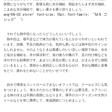
状態になりがちです。夜寝る前に水分補給、朝起きたらまず水分補給。
こまめな水分補給で、厳しい暑さを乗り切りましょう。
ang=EN-US style=’font-size: 10pt; font-family: “ＭＳ ゴ
シック”‘>
それでも熱中症になったらどうしたらいいでしょう。
熱中症は、寝不足などで体力が落ちているとかかりやすいといわれて
います。頭痛、手足の筋肉がつる、気持ち悪いなどは熱中症のサインか
もしれません。そのようなときは風通しのいい涼しい場所で休み、水分
と塩分を補給を。氷や保冷剤で、首の後ろや腋の下、足の付け根などを
冷やすのも効果的です。あまりに具合が悪いときは、がまんせずに病院
にいきましょう。普段から規則正しい生活を心がけ、充分な睡眠と栄養
をとり、疲れをためないことがたいせつです。
自分で環境をコントロールできないオフィスでは、クールビズにも気
をつけましょう。省エネだからと薄着のしすぎには要注意。エアコンに
よる体の冷えは不調の原因にもなります。薄手のカーディガンや大判ス
トールなどを常に携帯して、体温調節につとめましょう。