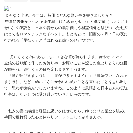
まもなく七夕。今年は、短冊にどんな願い事を書きましたか？
中国に古来から伝わる牽牛星（けんぎゅうせい）と織女星（しょくじょ
せい）の伝説と、日本の昔からの農耕儀礼や祖霊信仰と結びついた七夕
はとてもロマンチックなイベント。もともとは、旧暦の７月７日の夜に
行われる「星祭り」と呼ばれる五節句のひとつです。
7月になると街のあちこちに大きな笹が飾られます。赤やオレンジ、
金銀の折り紙で作ったお飾りや、お願いごとを記した色とりどりの短冊
が飾られ、道行く人の目を楽しませてくれます。
「背が伸びますように」「弟ができますように」「魔法使いになれま
すように」など、幼いころにかわいい願いごとを書いたことを思い出し
て、思わず微笑んでしまいますね。このように風情ある日本古来の伝統
行事は、たいせつに受け継いでいきたいものです。
七夕の夜は織姫と彦星に思いをはせながら、ゆったりと星空を眺め、
梅雨で疲れ切った心と体をリフレッシュしてみませんか。