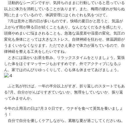
活動的なシーズンですが、気持ちのままに行動していると思っている
以上に体力を消耗していることがあります。また、梅雨の疲れが知らぬ
間にたまっているので、体調管理にはくれぐれも気をつけて。
7月は意外と雨の日が多いものです。快晴の夏日かと思うと、気温が
上がらず雨が降る日が続くこともあり、なんとなくだるさを感じたり、
頭痛やめまいに悩まされることも。急激な温度差や湿度の変化、気圧の
変化も身体にとっては大きなストレス。自律神経を狂わせ、体温調節が
うまくいかなくなります。ただでさえ暑さで体力が落ちているので、自
律神経を整える工夫をしたいですね。
ときには温かいお茶を飲み、リラックスタイムをとりましょう。緊張
した体をほぐすマッサージもおすすめです。外でアクティブになるぶ
ん、家ではのんびりゆっくりして、心も体も休ませてあげましょう。
ふと気が付けば、一年の半分以上がすぎ、折り返しのスタートでもあ
る
7月。自分ががんばりすぎていないか、無理をしていないか、振り返
ってみませんか。
今年の土用丑の日は
7月３０日です。ウナギを食べて英気を養いましょ
う！
自分で自分を優しくケアしながら、素敵な夏が過ごしてくださいね。