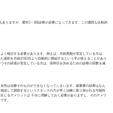
もありますが
、通常
2
～
3
回診察が必要になってきます。この通院も比較的
、よく検討する
必要があります。
例えば、月経周期が安定している方は、
いた薬剤を月経
2/
3日目より自動的に開始するという手が使えることがあり
かつその経過が安定している方は、
採卵日を決めるための診察の回数を減
る女性は治療そ
のものができなくなってしまいます。最重要の診察はなん
と相談して調節するというスタンスの方が
早く治療に取り掛かれる可能性
て生じるデメリットは 十分に理解しておく必要がありますし、
そのデメリ
要で
す。