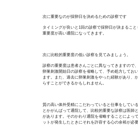
次に重要なのが採卵日を決めるための診察です
タイミングが良いと
1
回の診察で採卵日が決まること
重要
度が高い通院になってきます。
次に比較的重要度の低い診察を見てみましょう。
診察の重要度は患者さんごとに異なってきますので
卵巣刺激開
始日の診察を省略して、予め処
方してお
ます。
また、過去に卵巣刺激をやった経験があり、
らすことができるかもしれま
せん。
質の高い体外受精にこだわっていると仕事をしてい
とかがんばって通院して、比較的重要な診察は医師
があります。
そのかわり通院を省略
すること
によっ
ットが発生した
ときにそれを許容する心の余裕が必