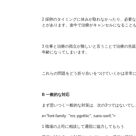
2
採卵のタイミングに休みが取れなかったり、必要な
とがありま
す。途中で治療がキャンセルになること
3
仕事と治療の両立が難しいと言うことで治療の先延
年齢になっ
てしまいます。
これらの問題をどう折り合いをつけていくかは非常
B
一般的な対応
まず思いつく一般的な対策は、次の
3
つではないでし
e=”font-family: "ms pgothic", sans-serif;”>
1
職場の上司に相談して通院に協力してもらう