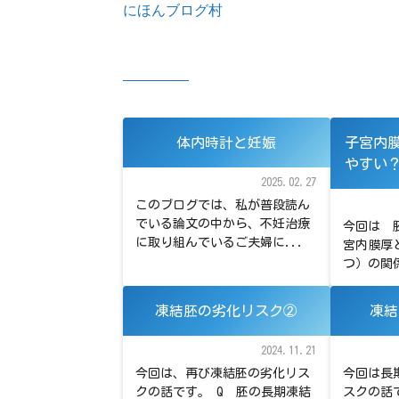
にほんブログ村
体内時計と妊娠
子宮内
やすい
2025.02.27
このブログでは、私が普段読ん
でいる論文の中から、不妊治療
今回は 
に取り組んでいるご夫婦に...
宮内膜厚
つ）の関係
凍結胚の劣化リスク②
凍結
2024.11.21
今回は、再び凍結胚の劣化リス
今回は長
クの話です。 Q 胚の長期凍結
スクの話