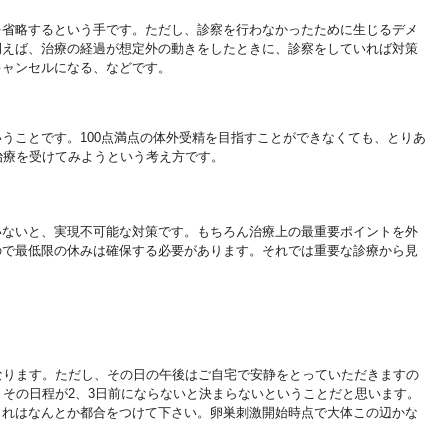
を省略すると
いう手です。ただし、
診察を行わなかったために生じるデメ
例えば、治療の経過が想定外の動きをしたときに
、診察をしていれば対策
キャンセルになる、などです。
いうことです。
100
点満点の体外受精を目指すことができなくても、とりあ
治療を受けてみようという考え方です。
いないと、実現
不可能な対策です。もちろん治療上の最重要ポイントを外
ので最低限の休みは確保
する必要があります。それでは重要な診療から見
なります。た
だし、その日の午後はご自宅で安静をとっていただきますの
その日程が2、3
日前にならないと決まらないということだと思います。
これはなんとか都合をつけて下さい。卵巣刺激開始時点で大体この
辺かな
。