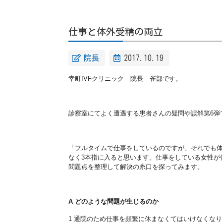
仕事と体外受精の両立
院長
2017.10.19
幸町
IVF
クリニック 院長 雀部です。
診察室にてよく遭遇する患者さんの疑問や誤解第
6
弾
「フルタイムで仕事をしているのですが、それでも
なく
3
本
指に入ると思います。仕事をしている女性が
問題点を整理し
て解決の糸口を探ってみます。
A
どのような問題が生じるのか
1
通院のため仕事を頻繁に休まなくてはいけなくなり