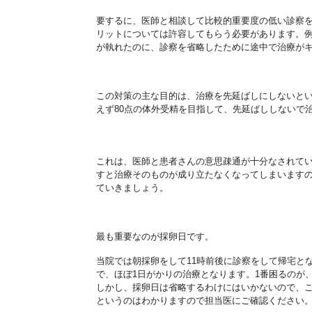
要するに、医師と相談して比較的重要度の低い診察
リットについては許容してもらう
必要があります。
が執れたのに、診察を省略したために途中
で治療が
この対策の主な目的は、治療を先延ばしにしないと
えず
80
点の体外受精を目指して、
先延ばししないで
これは、医師と患者さんの意思疎通が十分なされて
すと治療
そのものが成り立たなくなってしまいます
ていきましょう。
最も重要なのが採卵日です。
当院では朝採卵をして
11
時前後に診察をして帰宅と
で、ほ
ぼ
1
日がかりの治療となります。1番困るのが、
しかし、
採卵日は省略するわけにはいかないので、
というのはわかりますので担当医にご確認ください