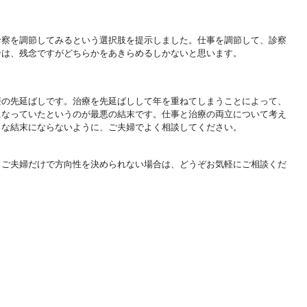
診察を調節してみるという選択肢を提示しました。
仕事を調節して、診察
合は、
残念ですがどちらかをあきらめるしかないと思います。
療の先延ばしです。
治療を先延ばしして年を重ねてしまうこと
によって、
になっていた
というのが最悪の結末です。
仕事と治療の両立について考え
うな結末にならないように、
ご夫婦でよく相談してくださ
い。
。
ご夫婦だけで方向性を決められない場合は、どうぞお気軽にご相談
くだ