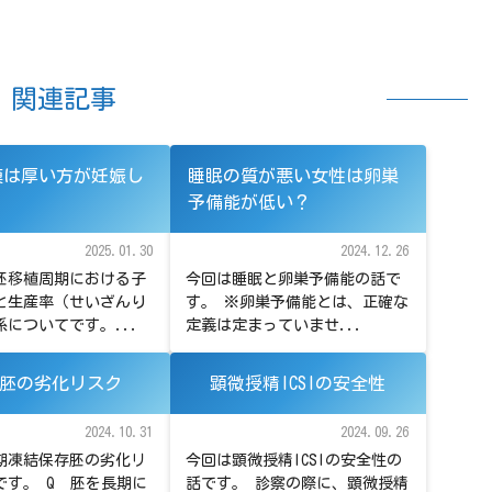
関連記事
膜は厚い方が妊娠し
睡眠の質が悪い女性は卵巣
？
予備能が低い？
2025.01.30
2024.12.26
胚移植周期における子
今回は睡眠と卵巣予備能の話で
と生産率（せいざんり
す。 ※卵巣予備能とは、正確な
についてです。...
定義は定まっていませ...
胚の劣化リスク
顕微授精ICSIの安全性
2024.10.31
2024.09.26
期凍結保存胚の劣化リ
今回は顕微授精ICSIの安全性の
です。 Q 胚を長期に
話です。 診察の際に、顕微授精