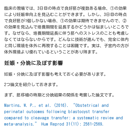
臨床の現場では、3日目の時点で良好胚が複数ある場合、①の効果
により妊娠率向上を見込むことができます。しかし、3日目の時点
で良好胚が1個しかない場合、①の効果は期待できませんので、②
の効果を見込んで培養期間を延長するかどうかは悩ましいところで
す。なぜなら、培養期間延長に伴う胚へのストレスのことも考慮し
なくてはならないからです。どんなに技術が進んでも、完全に体内
と同じ環境を体外に再現することは困難です。実は、子宮内の方が
体外環境より優れているということがあり得ます。
妊娠・分娩に及ぼす影響
妊娠・分娩に及ぼす影響も考えておく必要があります。
2つ論文を紹介しておきます。
まず、胚移植の時期と分娩結果の関係を考察した論文です。
Martins, W. P., et al. (2016). “Obstetrical and
perinatal outcomes following blastocyst transfer
compared to cleavage transfer: a systematic review and
meta-analysis.” Hum Reprod 31(11): 2561-2569.