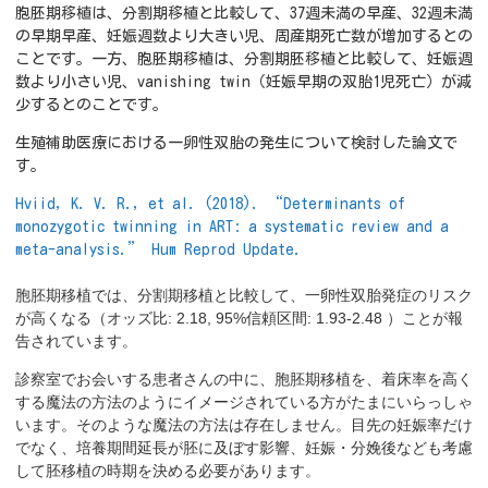
胞胚期移植は、分割期移植と比較して、37週未満の早産、32週未満
の早期早産、妊娠週数より大きい児、周産期死亡数が増加するとの
ことです。一方、胞胚期移植は、分割期胚移植と比較して、妊娠週
数より小さい児、vanishing twin（妊娠早期の双胎1児死亡）が減
少するとのことです。
生殖補助医療における一卵性双胎の発生について検討した論文で
す。
Hviid, K. V. R., et al. (2018). “Determinants of
monozygotic twinning in ART: a systematic review and a
meta-analysis.” Hum Reprod Update.
胞胚期移植では、分割期移植と比較して、一卵性双胎発症のリスク
が高くなる（オッズ比:
2.18, 95%信頼区間: 1.93-2.48
）ことが報
告されています。
診察室でお会いする患者さんの中に、胞胚期移植を、着床率を高く
する魔法の方法のようにイメージされている方がたまにいらっしゃ
います。そのような魔法の方法は存在しません。目先の妊娠率だけ
でなく、培養期間延長が胚に及ぼす影響、妊娠・分娩後なども考慮
して胚移植の時期を決める必要があります。