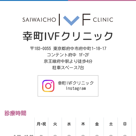
〒183-0055 東京都府中市府中町1-18-17
コンテント府中 1F･2F
京王線府中駅より徒歩4分
駐車スペース7台
幸町IVFクリニック
Instagram
診療時間
月･祝
火
水
木
金
土
日