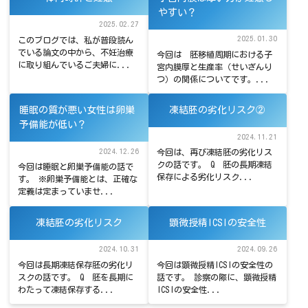
やすい？
2025.02.27
2025.01.30
このブログでは、私が普段読ん
でいる論文の中から、不妊治療
今回は 胚移植周期における子
に取り組んでいるご夫婦に...
宮内膜厚と生産率（せいざんり
つ）の関係についてです。...
睡眠の質が悪い女性は卵巣
凍結胚の劣化リスク②
予備能が低い？
2024.11.21
2024.12.26
今回は、再び凍結胚の劣化リス
クの話です。 Q 胚の長期凍結
今回は睡眠と卵巣予備能の話で
保存による劣化リスク...
す。 ※卵巣予備能とは、正確な
定義は定まっていませ...
凍結胚の劣化リスク
顕微授精ICSIの安全性
2024.10.31
2024.09.26
今回は長期凍結保存胚の劣化リ
今回は顕微授精ICSIの安全性の
スクの話です。 Q 胚を長期に
話です。 診察の際に、顕微授精
わたって凍結保存する...
ICSIの安全性...