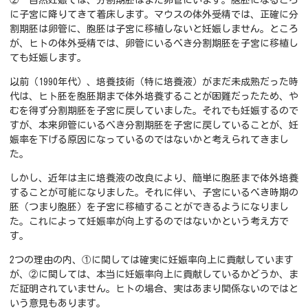
② 自然妊娠では、分割期胚はまだ卵管にいます。胞胚になるころ
に子宮に降りてきて着床します。マウスの体外受精では、正確に分
割期胚は卵管に、胞胚は子宮に移植しないと妊娠しません。ところ
が、ヒトの体外受精では、卵管にいるべき分割期胚を子宮に移植し
ても妊娠します。
以前（1990年代）、培養技術（特に培養液）がまだ未成熟だった時
代は、ヒト胚を胞胚期まで体外培養することが困難だったため、や
むを得ず分割期胚を子宮に戻していました。それでも妊娠するので
すが、本来卵管にいるべき分割期胚を子宮に戻していることが、妊
娠率を下げる原因になっているのではないかと考えられてきまし
た。
しかし、近年は主に培養液の改良により、簡単に胞胚まで体外培養
することが可能になりました。それに伴い、子宮にいるべき時期の
胚（つまり胞胚）を子宮に移植することができるようになりまし
た。これによって妊娠率が向上するのではないかという考え方で
す。
2つの理由の内、①に関しては確実に妊娠率向上に貢献しています
が、②に関しては、本当に妊娠率向上に貢献しているかどうか、ま
だ証明されていません。ヒトの場合、実はあまり関係ないのではと
いう意見もあります。