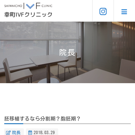
院長
胚移植するなら分割期？胞胚期？
院長
2018.03.29