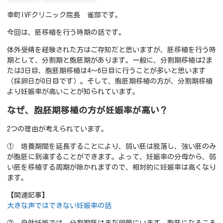
幸町IVFクリニック院長 雀部です。
今回は、胚移植を行う時期の話です。
体外受精を経験された方はご存知だと思いますが、胚移植を行う時
期として、分割期と胞胚期があります。一般に、分割期移植は2ま
たは3日目、胞胚期移植は4～6日目に行うことが多いと思います
（採卵日が0日目です）。そして、胞胚期移植の方が、分割期移植
より妊娠率が高いことが知られています。
なぜ、胞胚期移植の方が妊娠率が高い？
2つの理由が考えられています。
① 培養期間を延長することにより、弱い胚は脱落し、強い胚のみ
が胞胚に到達することができます。よって、妊娠率の分母から、弱
い胚を移植する周期が除かれますので、相対的に妊娠率は高くなり
ます。
【関連記事】
大きな声ではできない妊娠率の話