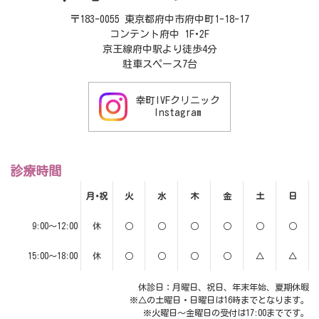
〒183-0055 東京都府中市府中町1-18-17
コンテント府中 1F･2F
京王線府中駅より徒歩4分
駐車スペース7台
幸町IVFクリニック
Instagram
診療時間
月･祝
火
水
木
金
土
日
9:00～12:00
休
○
○
○
○
○
○
15:00～18:00
休
○
○
○
○
△
△
休診日：月曜日、祝日、年末年始、夏期休暇
※△の土曜日・日曜日は16時までとなります。
※火曜日～金曜日の受付は17:00までです。