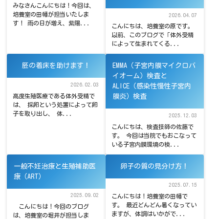
みなさんこんにちは！今回は、
培養室の田幡が担当いたしま
2026.04.07
す！ 雨の日が増え、紫陽...
こんにちは、培養室の原です。
以前、このブログで「体外受精
によって生まれてくる...
胚の着床を助けます！
EMMA（子宮内膜マイクロバ
イオーム）検査と
2026.02.03
ALICE（感染性慢性子宮内
高度生殖医療である体外受精で
膜炎）検査
は、 採卵という処置によって卵
子を取り出し、 体...
2025.12.03
こんにちは、検査技師の佐藤で
す。 今回は当院でもおこなって
いる子宮内膜環境の検...
一般不妊治療と生殖補助医
卵子の質の見分け方！
療（ART）
2025.07.15
2025.09.02
こんにちは！培養室の田幡で
す。 最近どんどん暑くなってい
こんにちは！今回のブログ
ますが、体調はいかがで...
は、培養室の堀井が担当しま