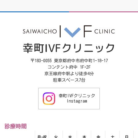
〒183-0055 東京都府中市府中町1-18-17
コンテント府中 1F･2F
京王線府中駅より徒歩4分
駐車スペース7台
幸町IVFクリニック
Instagram
診療時間
月･祝
火
水
木
金
土
日