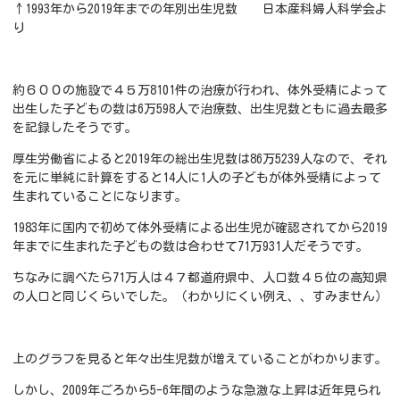
↑1993年から2019年までの年別出生児数 日本産科婦人科学会よ
り
約６００の施設で４５万8101件の治療が行われ、体外受精によって
出生した子どもの数は6万598人で治療数、出生児数ともに過去最多
を記録したそうです。
厚生労働省によると2019年の総出生児数は86万5239人なので、それ
を元に単純に計算をすると14人に1人の子どもが体外受精によって
生まれていることになります。
1983年に国内で初めて体外受精による出生児が確認されてから2019
年までに生まれた子どもの数は合わせて71万931人だそうです。
ちなみに調べたら71万人は４７都道府県中、人口数４５位の高知県
の人口と同じくらいでした。（わかりにくい例え、、すみません）
上のグラフを見ると年々出生児数が増えていることがわかります。
しかし、2009年ごろから5-6年間のような急激な上昇は近年見られ