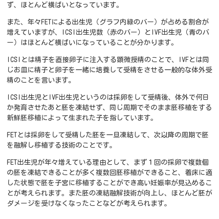
ず、ほとんど横ばいとなっています。
また、年々FETによる出生児（グラフ内緑のバー）が占める割合が
増えていますが、ICSI出生児数（赤のバー）とIVF出生児（青のバ
ー）はほとんど横ばいになっていることが分かります。
ICSIとは精子を直接卵子に注入する顕微授精のことで、IVFとは同
じお皿に精子と卵子を一緒に培養して受精をさせる一般的な体外受
精のことを言います。
ICSI出生児とIVF出生児というのは採卵をして受精後、体外で何日
か発育させたあと胚を凍結せず、同じ周期でそのまま胚移植をする
新鮮胚移植によって生まれた子を指しています。
FETとは採卵をして受精した胚を一旦凍結して、次以降の周期で胚
を融解し移植する技術のことです。
FET出生児が年々増えている理由として、まず１回の採卵で複数個
の胚を凍結できることが多く複数回胚移植ができること、着床に適
した状態で胚を子宮に移植することができ高い妊娠率が見込めるこ
とが考えられます。また胚の凍結融解技術が向上し、ほとんど胚が
ダメージを受けなくなったことなどが考えられます。