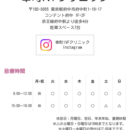
〒183-0055 東京都府中市府中町1-18-17
コンテント府中 1F･2F
京王線府中駅より徒歩4分
駐車スペース7台
幸町IVFクリニック
Instagram
診療時間
月･祝
火
水
木
金
土
日
9:00～12:00
休
○
○
○
○
○
○
15:00～18:00
休
○
○
○
○
△
△
休診日：月曜日、祝日、年末年始、夏期休暇
※△の土曜日・日曜日は16時までとなります。
※火曜日～金曜日の受付は17:00までです。