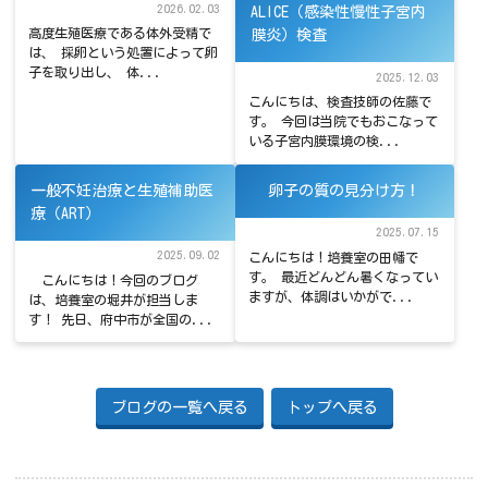
2026.02.03
ALICE（感染性慢性子宮内
高度生殖医療である体外受精で
膜炎）検査
は、 採卵という処置によって卵
子を取り出し、 体...
2025.12.03
こんにちは、検査技師の佐藤で
す。 今回は当院でもおこなって
いる子宮内膜環境の検...
一般不妊治療と生殖補助医
卵子の質の見分け方！
療（ART）
2025.07.15
2025.09.02
こんにちは！培養室の田幡で
す。 最近どんどん暑くなってい
こんにちは！今回のブログ
ますが、体調はいかがで...
は、培養室の堀井が担当しま
す！ 先日、府中市が全国の...
ブログの一覧へ戻る
トップへ戻る