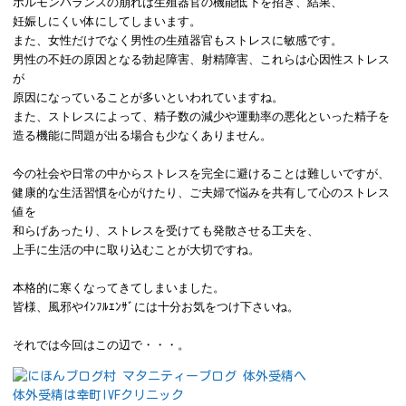
ホルモンバランスの崩れは生殖器官の機能低下を招き、結果、
妊娠しにくい体にしてしまいます。
また、女性だけでなく男性の生殖器官もストレスに敏感です。
男性の不妊の原因となる勃起障害、射精障害、これらは心因性ストレス
が
原因に
なっていることが多いといわれていますね。
また、ストレスによって、精子数の減少や運動率の悪化といった精子を
造る機能に
問題が出る場合も少なくありません。
今の社会や日常の中からストレスを完全に避けることは難しいですが、
健康的な生活習慣を心がけたり、ご夫婦で悩みを共有して心のストレス
値を
和らげあったり、
ストレスを受けても発散させる工夫を、
上手に生活の中に取り込むことが大切ですね。
本格的に寒くなってきてしまいました。
皆様、風邪やｲﾝﾌﾙｴﾝｻﾞには十分お気をつけ下さいね。
それでは今回はこの辺で・・・。
体外受精は幸町IVFクリニック