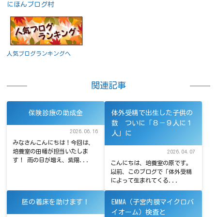
にほんブログ村
人気ブログランキングへ
関連記事
保険診療の助成金
体外受精で出生した子供の
数 ついに「８－９人に１
2026.06.16
人」に
みなさんこんにちは！今回は、
培養室の田幡が担当いたしま
2026.04.07
す！ 雨の日が増え、紫陽...
こんにちは、培養室の原です。
以前、このブログで「体外受精
によって生まれてくる...
胚の着床を助けます！
EMMA（子宮内膜マイクロバ
イオーム）検査と