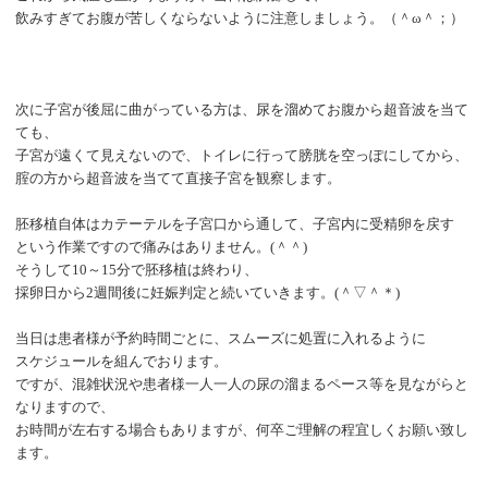
飲みすぎてお腹が苦しくならないように注意しましょう。（＾ω＾；）
次に子宮が後屈に曲がっている方は、尿を溜めてお腹から超音波を当て
ても、
子宮が遠くて見えないので、トイレに行って膀胱を空っぽにしてから、
腟の方から超音波を当てて直接子宮を観察します。
胚移植自体はカテーテルを子宮口から通して、子宮内に受精卵を戻す
という作業ですので痛みはありません。
(＾＾)
そうして10～15分で胚移植は終わり、
採卵日から2週間後に妊娠判定と続いていきます。(＾▽＾＊)
当日は患者様が予約時間ごとに、スムーズに処置に入れるように
スケジュールを組んでおります。
ですが、混雑状況や患者様一人一人の尿の溜まるペース等を見ながらと
なりますので、
お時間が左右する場合もありますが、何卒ご理解の程宜しくお願い致し
ます。