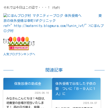
それでは今日はこの辺で・・・！（
0д0）
東
京の体外受精は幸町IVFクリニック
ref=”http://maternity.blogmura.com/funin_ivf/”>にほんブ
ログ村
人気ブログランキングへ
関連記事
保険診療の助成金
体外受精で出生した子供の
数 ついに「８－９人に１
2026.06.16
人」に
みなさんこんにちは！今回は、
培養室の田幡が担当いたしま
2026.04.07
す！ 雨の日が増え、紫陽...