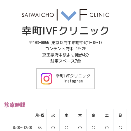
〒183-0055 東京都府中市府中町1-18-17
コンテント府中 1F･2F
京王線府中駅より徒歩4分
駐車スペース7台
幸町IVFクリニック
Instagram
診療時間
月･祝
火
水
木
金
土
日
9:00～12:00
休
○
○
○
○
○
○