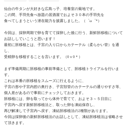
仙台の牛タンが大好きな広島っ子、培養室の菊地です。
この間、手羽先食べ放題の居酒屋でおよそ３０本の手羽先を
食べてしまうという潜在能力を披露しました。（゜ω゜
*）
今回は、採卵周期で卵を育てて採卵した後に行う、新鮮胚移植について
お話ししていこうと思います！
最初に胚移植とは、子宮の入り口からカテーテル（柔らかい管）を通
し、
受精卵を移植することを言います。（
0ｖ0＊）
まず準備周期に胚移植の事前準備として、胚移植トライアルを行いま
す。
これは本番の胚移植をスムーズに行えるように、
子宮の形や子宮内腔の奥行き、子宮頚管のカテーテルの通りやすさ等、
個人差があるので事前にチェックしておきます。
胚移植には、卵を取ってから体外で育てて、およそ３～５日目に
子宮内へ戻す新鮮胚移植法と、取った卵を凍結保存し、
再び解凍して子宮内へ戻す、凍結胚移植法の
2種類があります。
今回は採卵後の新鮮胚移植法のお話しとして、凍結胚移植法は省略させ
て頂きます。