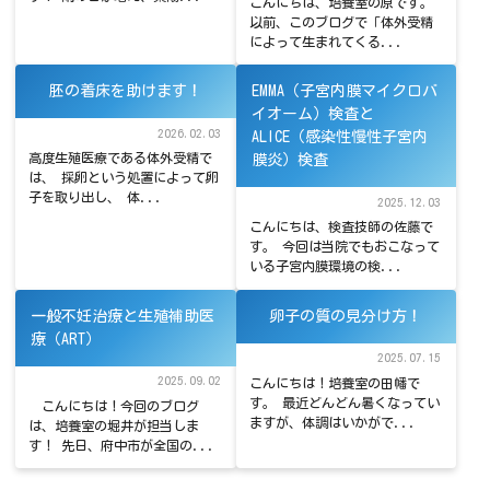
こんにちは、培養室の原です。
以前、このブログで「体外受精
によって生まれてくる...
胚の着床を助けます！
EMMA（子宮内膜マイクロバ
イオーム）検査と
2026.02.03
ALICE（感染性慢性子宮内
高度生殖医療である体外受精で
膜炎）検査
は、 採卵という処置によって卵
子を取り出し、 体...
2025.12.03
こんにちは、検査技師の佐藤で
す。 今回は当院でもおこなって
いる子宮内膜環境の検...
一般不妊治療と生殖補助医
卵子の質の見分け方！
療（ART）
2025.07.15
2025.09.02
こんにちは！培養室の田幡で
す。 最近どんどん暑くなってい
こんにちは！今回のブログ
ますが、体調はいかがで...
は、培養室の堀井が担当しま
す！ 先日、府中市が全国の...