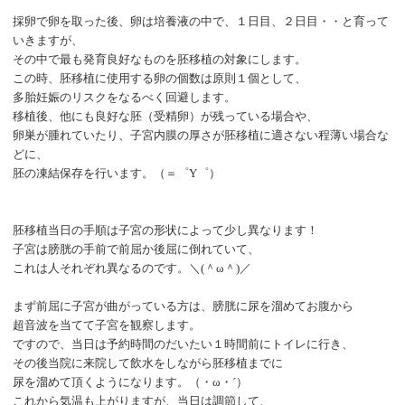
採卵で卵を取った後、卵は培養液の中で、１日目、２日目・・と育って
いきますが、
その中で最も発育良好なものを胚移植の対象にします。
この時、胚移植に使用する卵の個数は原則１個として、
多胎妊娠のリスクをなるべく回避します。
移植後、他にも良好な胚（受精卵）が残っている場合や、
卵巣が腫れていたり、子宮内膜の厚さが胚移植に適さない程薄い場合な
どに、
胚の凍結保存を行います。（＝゜
Y゜）
胚移植当日の手順は子宮の形状によって少し異なります！
子宮は膀胱の手前で前屈か後屈に倒れていて、
これは人それぞれ異なるのです。＼
(＾ω＾)／
まず前屈に子宮が曲がっている方は、膀胱に尿を溜めてお腹から
超音波を当てて子宮を観察します。
ですので、当日は予約時間のだいたい１時間前にトイレに行き、
その後当院に来院して飲水をしながら胚移植までに
尿を溜めて頂くようになります。（・ω・´）
これから気温も上がりますが、当日は調節して、