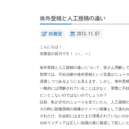
体外受精と人工授精の違い
培養室
2013.11.07
こんにちは！
培養室の前川です！（＞。＜）
体外受精と人工授精の違いについて、皆さん理解し
世間では、不妊治療や体外受精という言葉がニュー
浸透しつつあるようにも見えます。しかし、体外受
一般的には理解されていることは少なく、実際に不
ピンとこないのではないのでしょうか？
以前、私が夕方のニュースを見ていたら、人工授精
その時に顕微授精の画像がイメージ画像として使わ
それだけ、社会的にはまだまだ浸透されていないの
せめてメディアは正しい知識の基に報道して欲しい