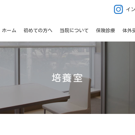
イ
ホーム
初めての方へ
当院について
保険診療
体外
培養室