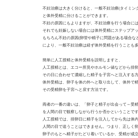
不妊治療は大きく分けると、一般不妊治療
(タイミン
と体外受精に分けることができます。
不妊の原因にもよりますが、不妊治療を行う場合に
それでも妊娠しない場合には体外受精にステップア
もちろん不妊の原因(卵管や精子に問題がある場合など
により、一般不妊治療は経ず体外受精を行うことも
簡単に人工授精と体外受精を説明しますと、
人工授精とは、エコー所見やホルモン値などから排
その日に合わせて濃縮した精子を子宮へと注入する
体外受精は、卵子を体の外へと取り出して、体外で
その受精卵を子宮へと戻す方法です。
両者の一番の違いは、「卵子と精子が出会って～受
を人間の目で観察しながら行うか否かということで
人工授精では、排卵日に精子を注入してから先は体
人間の目で追うことはできません。つまり、正しく
卵子のもとへ精子がたどり着いているか、受精が成