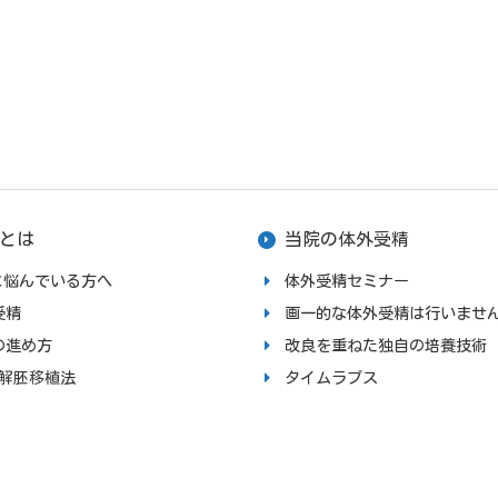
とは
当院の体外受精
upに悩んでいる方へ
体外受精セミナー
受精
画一的な体外受精は行いませ
の進め方
改良を重ねた独自の培養技術
融解胚移植法
タイムラプス