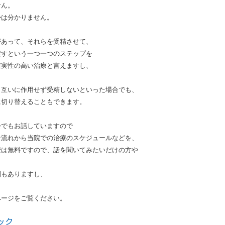
せん。
かは分かりません。
があって、それらを受精させて、
戻すという一つ一つのステップを
確実性の高い治療と言えますし、
。
も互いに作用せず受精しないといった場合でも、
に切り替えることもできます。
会でもお話していますので
な流れから当院での治療のスケジュールなどを、
費は無料ですので、話を聞いてみたいだけの方や
。
間もありますし、
ページをご覧ください。
ック