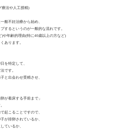
グ療法や人工授精)
は一般不妊治療から始め、
ップするというのが一般的な流れです。
)や年齢的理由(特に40歳以上の方など)
多くあります。
卵日を特定して、
方法です。
精子と出会わせ受精させ、
精卵が着床する手前まで」
す。
内で起こることですので、
卵子が排卵されているか、
立しているか、