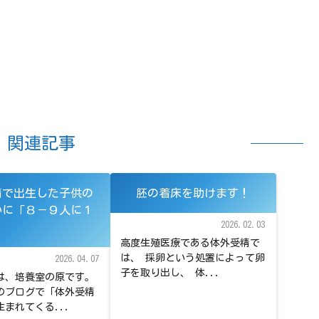
関連記事
精で出生した子供の
胚の着床を助けます！
いに「８－９人に１
2026.02.03
高度生殖医療である体外受精で
は、 採卵という処置によって卵
2026.04.07
子を取り出し、 体...
は、培養室の原です。
のブログで「体外受精
まれてくる...