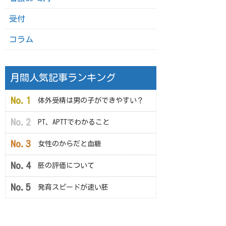
受付
コラム
月間人気記事ランキング
体外受精は男の子ができやすい？
PT、APTTでわかること
女性のからだと血糖
胚の評価について
発育スピードが速い胚