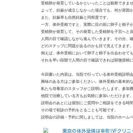
受精卵が発育しているかといったことは観察できま
よって、妊娠が成立しなかった場合でも、何が原因
また、妊娠率も自然妊娠と同程度です。
一方、体外受精ですと、実際に目の前に卵子と精子
受精卵が発育して、その発育した受精卵を子宮へと
人間の目で確認しながら進んでいきます。その分、
どのステップに問題があるのかも目で見えてきます
例えば、体外受精において卵子と精子を出会わせて
それを早い段階で人間の目で確認できれば顕微授精
今回書いた内容は、当院で行っている体外受精説明
興味のある方はご参加ください。体外受精の基本的
私たち培養室のスタッフがご説明いたします。参加
他院で治療している方もお気軽に参加いただけます
説明会のあとには個別にご質問やご相談をできる時
その場で初診の予約をとることも可能です。
説明会の詳細・予約に関しましては、当院のホーム
東京の体外受精は幸町IVFクリニ