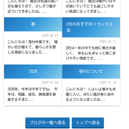
こんにちは！ 最近は気温の高い
こんにちは！ 最近は暖かい日々
日も増えてきて、少しずつ夏が
が続いていてとても過ごしやす
近づいてきましたね。...
い気温になってきまし...
春
2月のおすすめリラックス
法
2026.03.31
2026.02.17
こんにちは！受付仲里です。 暖
かい日が増えて、春らしさを感
2月は一年の中でも特に寒さが厳
じる季節になりました...
しく、 体も心もぎゅっと縮こま
りやすい季節です。...
2026
受付について
2026.01.20
2025.12.16
2026年、今年は午年ですね。 午
こんにちは！ いよいよ寒さも本
年は、飛躍、成功、勝負運を象
番に入り、冷たい風が身に染み
徴する干支と...
るようになりましたね...
ブログの一覧へ戻る
トップへ戻る