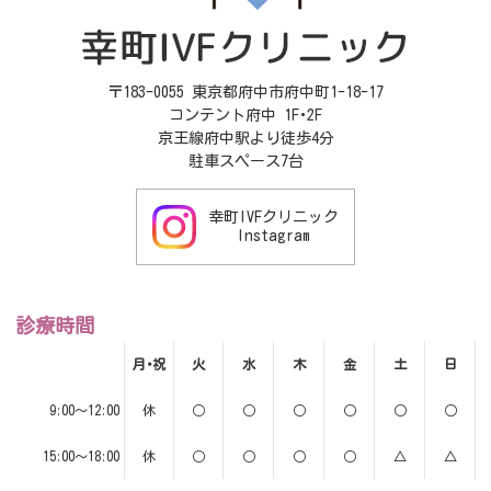
〒183-0055 東京都府中市府中町1-18-17
コンテント府中 1F･2F
京王線府中駅より徒歩4分
駐車スペース7台
幸町IVFクリニック
Instagram
診療時間
月･祝
火
水
木
金
土
日
9:00～12:00
休
○
○
○
○
○
○
15:00～18:00
休
○
○
○
○
△
△