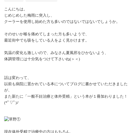
こんにちは。
じめじめした梅雨に突入し、
クーラーを使用し始めた方も多いのではないではないでしょうか。
そのせいか喉を痛めてしまった方も多いようで、
最近街中でも咳をしている人をよく見かけます。
気温の変化も激しいので、みなさん夏風邪をひかないよう、
体調管理には十分気をつけて下さいね
(＞＜)
話は変わって、
以前も病院に置かれている本についてブログに書かせていただきました
が、
また新たに「一般不妊治療と体外受精」という本が１冊加わりました！
(*ﾟ▽ﾟ)ﾉ
現在体外受精で治療中の方はもちろん、