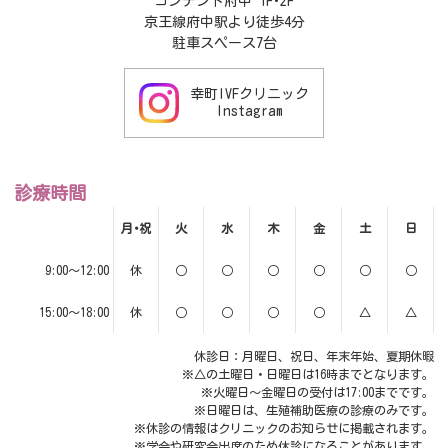
コンテント府中 1F･2F
京王線府中駅より徒歩4分
駐車スペース7台
幸町IVFクリニック
Instagram
診療時間
月･祝
火
水
木
金
土
日
9:00～12:00
休
○
○
○
○
○
○
15:00～18:00
休
○
○
○
○
△
△
休診日：月曜日、祝日、年末年始、夏期休暇
※△の土曜日・日曜日は16時までとなります。
※火曜日～金曜日の受付は17:00までです。
※日曜日は、生殖補助医療の診療のみです。
※休診の情報はクリニックのお知らせに掲載されます。
※学会や研究会出席のため休診になることがあります。