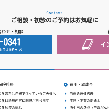
Contact
ご相談・初診のご予約はお気軽に
合わせ・相談
-0341
イ
 (土日は16時まで)
保険診療
費用・助成金
保険または自費で迷っているご夫婦へ
自費診療価格表
保険は診療内容に制限があります
不妊・不育の助成金
保険診療の流れ
府中市の助成（子宮がん