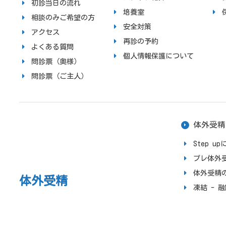
初診当日の流れ
培養室
相談のみご希望の方
安全対策
アクセス
再診の予約
よくある質問
個人情報保護について
問診票（奥様）
問診票（ご主人）
体外受精
Step 
プレ体外
体外受精
体外受精
凍結 - 