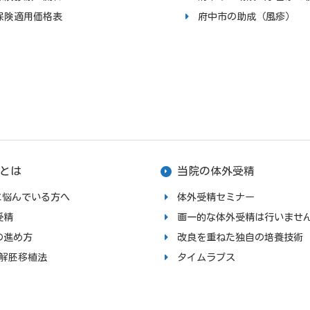
保険適用価格表
府中市の助成（風疹）
とは
当院の体外受精
upに悩んでいる方へ
体外受精セミナー
受精
画一的な体外受精は行いませ
の進め方
改良を重ねた独自の培養技術
融解胚移植法
タイムラプス