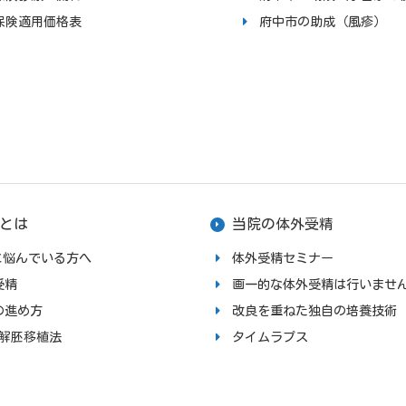
保険適用価格表
府中市の助成（風疹）
とは
当院の体外受精
upに悩んでいる方へ
体外受精セミナー
受精
画一的な体外受精は行いませ
の進め方
改良を重ねた独自の培養技術
融解胚移植法
タイムラプス