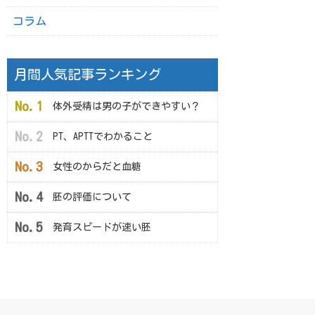
コラム
月間人気記事ランキング
体外受精は男の子ができやすい？
PT、APTTでわかること
女性のからだと血糖
胚の評価について
発育スピードが速い胚