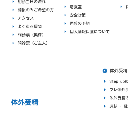
初診当日の流れ
培養室
相談のみご希望の方
安全対策
アクセス
再診の予約
よくある質問
個人情報保護について
問診票（奥様）
問診票（ご主人）
体外受精
Step 
プレ体外
体外受精
体外受精
凍結 - 