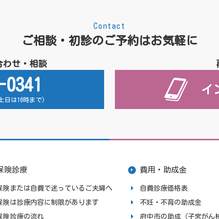
Contact
ご相談・初診のご予約はお気軽に
合わせ・相談
-0341
イ
 (土日は16時まで)
保険診療
費用・助成金
保険または自費で迷っているご夫婦へ
自費診療価格表
保険は診療内容に制限があります
不妊・不育の助成金
保険診療の流れ
府中市の助成（子宮がん