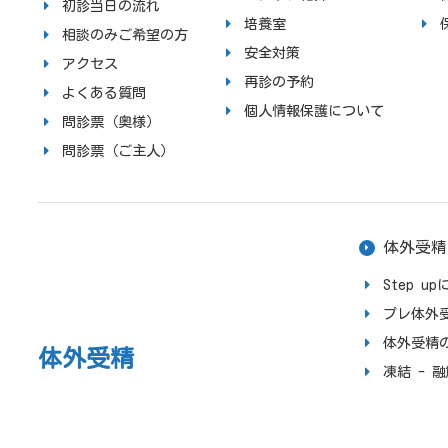
初診当日の流れ
培養室
相談のみご希望の方
安全対策
アクセス
再診の予約
よくある質問
個人情報保護について
問診票（奥様）
問診票（ご主人）
体外受精
Step 
プレ体外
体外受精
体外受精
凍結 - 