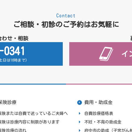
Contact
ご相談・初診のご予約はお気軽に
合わせ・相談
-0341
イ
 (土日は16時まで)
保険診療
費用・助成金
保険または自費で迷っているご夫婦へ
自費診療価格表
保険は診療内容に制限があります
不妊・不育の助成金
保険診療の流れ
府中市の助成（子宮がん