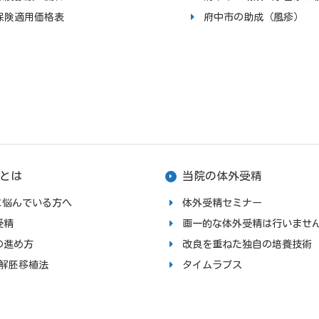
保険適用価格表
府中市の助成（風疹）
とは
当院の体外受精
upに悩んでいる方へ
体外受精セミナー
受精
画一的な体外受精は行いませ
の進め方
改良を重ねた独自の培養技術
融解胚移植法
タイムラプス