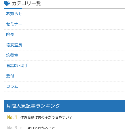
カテゴリ一覧
お知らせ
セミナー
院長
培養室長
培養室
看護師･助手
受付
コラム
月間人気記事ランキング
体外受精は男の子ができやすい？
PT、APTTでわかること