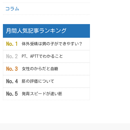
コラム
月間人気記事ランキング
体外受精は男の子ができやすい？
PT、APTTでわかること
女性のからだと血糖
胚の評価について
発育スピードが速い胚