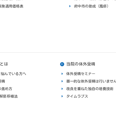
保険適用価格表
府中市の助成（風疹）
とは
当院の体外受精
upに悩んでいる方へ
体外受精セミナー
受精
画一的な体外受精は行いませ
の進め方
改良を重ねた独自の培養技術
融解胚移植法
タイムラプス