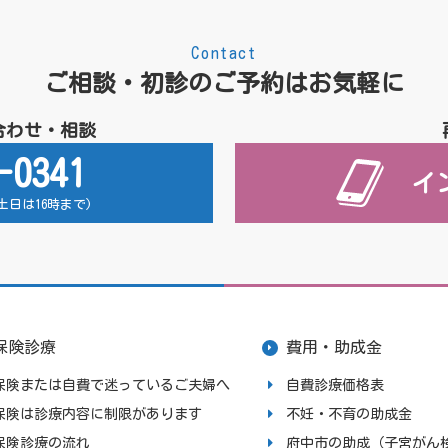
Contact
ご相談・初診のご予約はお気軽に
合わせ・相談
-0341
イ
 (土日は16時まで)
保険診療
費用・助成金
保険または自費で迷っているご夫婦へ
自費診療価格表
保険は診療内容に制限があります
不妊・不育の助成金
保険診療の流れ
府中市の助成（子宮がん