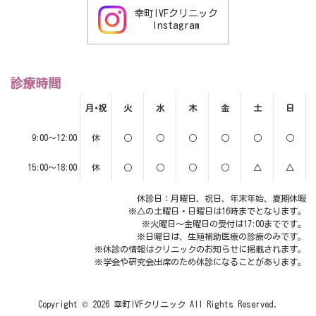
幸町IVFクリニック
Instagram
診療時間
月･祝
火
水
木
金
土
日
9:00～12:00
休
○
○
○
○
○
○
15:00～18:00
休
○
○
○
○
△
△
休診日：月曜日、祝日、年末年始、夏期休暇
※△の土曜日・日曜日は16時までとなります。
※火曜日～金曜日の受付は17:00までです。
※日曜日は、生殖補助医療の診療のみです。
※休診の情報はクリニックのお知らせに掲載されます。
※学会や研究会出席のため休診になることがあります。
Copyright ©
2026 幸町IVFクリニック All Rights Reserved.