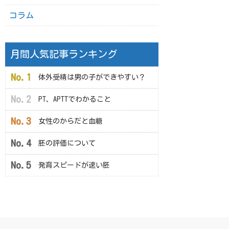
コラム
月間人気記事ランキング
体外受精は男の子ができやすい？
PT、APTTでわかること
女性のからだと血糖
胚の評価について
発育スピードが速い胚