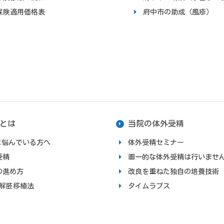
保険適用価格表
府中市の助成（風疹）
とは
当院の体外受精
upに悩んでいる方へ
体外受精セミナー
受精
画一的な体外受精は行いませ
の進め方
改良を重ねた独自の培養技術
融解胚移植法
タイムラプス