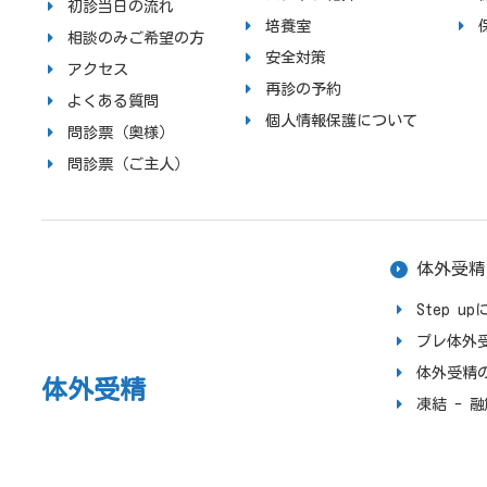
初診当日の流れ
培養室
相談のみご希望の方
安全対策
アクセス
再診の予約
よくある質問
個人情報保護について
問診票（奥様）
問診票（ご主人）
体外受精
Step 
プレ体外
体外受精
体外受精
凍結 - 