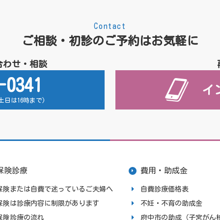
Contact
ご相談・初診のご予約はお気軽に
合わせ・相談
-0341
イ
 (土日は16時まで)
保険診療
費用・助成金
保険または自費で迷っているご夫婦へ
自費診療価格表
保険は診療内容に制限があります
不妊・不育の助成金
保険診療の流れ
府中市の助成（子宮がん