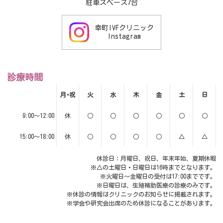
駐車スペース7台
幸町IVFクリニック
Instagram
診療時間
月･祝
火
水
木
金
土
日
9:00～12:00
休
○
○
○
○
○
○
15:00～18:00
休
○
○
○
○
△
△
休診日：月曜日、祝日、年末年始、夏期休暇
※△の土曜日・日曜日は16時までとなります。
※火曜日～金曜日の受付は17:00までです。
※日曜日は、生殖補助医療の診療のみです。
※休診の情報はクリニックのお知らせに掲載されます。
※学会や研究会出席のため休診になることがあります。