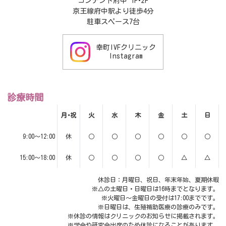
コンテント府中 1F･2F
京王線府中駅より徒歩4分
駐車スペース7台
幸町IVFクリニック
Instagram
診療時間
月･祝
火
水
木
金
土
日
9:00～12:00
休
○
○
○
○
○
○
15:00～18:00
休
○
○
○
○
△
△
休診日：月曜日、祝日、年末年始、夏期休暇
※△の土曜日・日曜日は16時までとなります。
※火曜日～金曜日の受付は17:00までです。
※日曜日は、生殖補助医療の診療のみです。
※休診の情報はクリニックのお知らせに掲載されます。
※学会や研究会出席のため休診になることがあります。