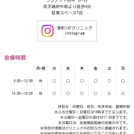
コンテント府中 1F･2F
京王線府中駅より徒歩4分
駐車スペース7台
幸町IVFクリニック
Instagram
診療時間
月･祝
火
水
木
金
土
日
9:00～12:00
休
○
○
○
○
○
○
15:00～18:00
休
○
○
○
○
△
△
休診日：月曜日、祝日、年末年始、夏期休暇
※△の土曜日・日曜日は16時までとなります。
※火曜日～金曜日の受付は17:00までです。
※日曜日は、生殖補助医療の診療のみです。
※休診の情報はクリニックのお知らせに掲載されます。
※学会や研究会出席のため休診になることがあります。