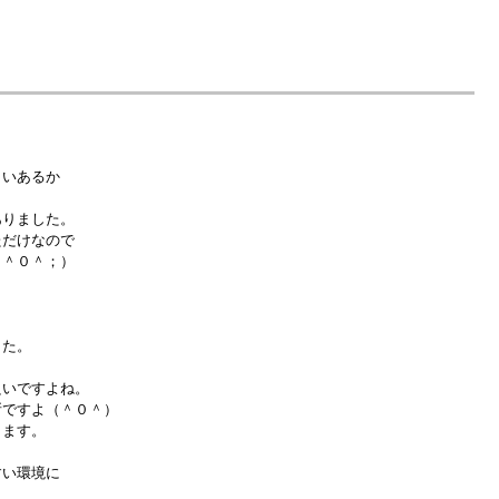
らいあるか
ありました。
ただけなので
（＾０＾；）
した。
いですよね。
ですよ（＾０＾）
ります。
すい環境に