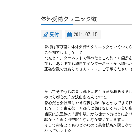
体外受精クリニック数
受付
2011.07.15
皆様は東京都に体外受精のクリニックがいくつぐ
ご存知でしょうか！？
なんとインターネットで調べたところ約７０箇所
でも、あくまでも独自でインターネットから調べ
正確な数ではありません・・・。
ご了承ください
そしてそのうちの東京都下は約１５箇所程ありま
やはり都心の方が沢山あるんですね。
都心だと会社帰りや通院後お買い物とかもできて良
しかし！！東京都下も都心に負けないぐらい良い所
当院は京王線の「府中駅」から徒歩５分ほどにあ
駅からも近く府中駅もなかなか栄えています☆
そして街もとてものどかなので患者様も来院しや
なっています☆