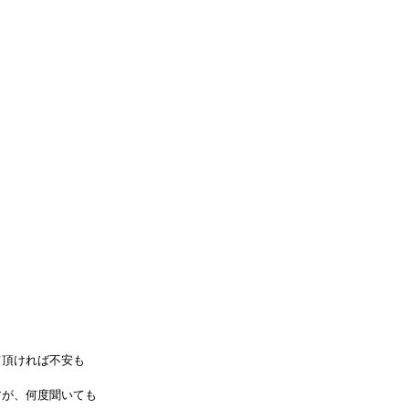
て頂ければ不安も
。
すが、何度聞いても