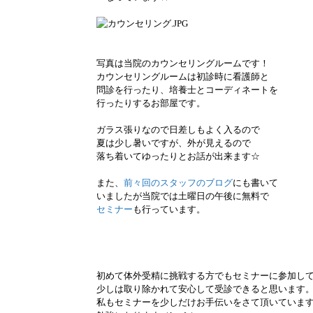
写真は当院のカウンセリングルームです！
カウンセリングルームは初診時に看護師と
問診を行ったり、培養士とコーディネートを
行ったりするお部屋です。
ガラス張りなので日差しもよく入るので
夏は少し暑いですが、外が見えるので
落ち着いてゆったりとお話が出来ます☆
また、
前々回のスタッフのブログ
にも書いて
いましたが当院では土曜日の午後に無料で
セミナー
も行っています。
初めて体外受精に挑戦する方でも
セミナーに参加し
少しは
取り除かれて安心して受診できる
と
思います
私もセミナーを少しだけ
お手伝いをさて頂いていま