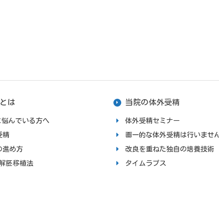
とは
当院の体外受精
upに悩んでいる方へ
体外受精セミナー
受精
画一的な体外受精は行いませ
の進め方
改良を重ねた独自の培養技術
融解胚移植法
タイムラプス