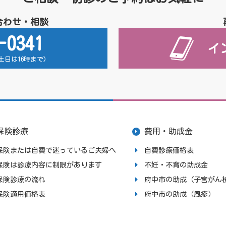
合わせ・相談
-0341
イ
 (土日は16時まで)
保険診療
費用・助成金
保険または自費で迷っているご夫婦へ
自費診療価格表
保険は診療内容に制限があります
不妊・不育の助成金
保険診療の流れ
府中市の助成（子宮がん
保険適用価格表
府中市の助成（風疹）