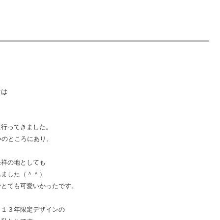
方は
に行ってきました。
いのところにあり、
発祥の地としても
れました（＾＾）
でとても可愛いかったです。
０１３年限定デザインの