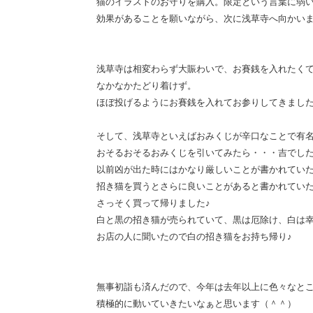
猫のイラストのお守りを購入。限定という言葉に弱
効果があることを願いながら、次に浅草寺へ向かい
浅草寺は相変わらず大賑わいで、お賽銭を入れたく
なかなかたどり着けず。
ほぼ投げるようにお賽銭を入れてお参りしてきまし
そして、浅草寺といえばおみくじが辛口なことで有
おそるおそるおみくじを引いてみたら・・・吉でし
以前凶が出た時にはかなり厳しいことが書かれてい
招き猫を買うとさらに良いことがあると書かれてい
さっそく買って帰りました♪
白と黒の招き猫が売られていて、黒は厄除け、白は
お店の人に聞いたので白の招き猫をお持ち帰り♪
無事初詣も済んだので、今年は去年以上に色々なと
積極的に動いていきたいなぁと思います（＾＾）