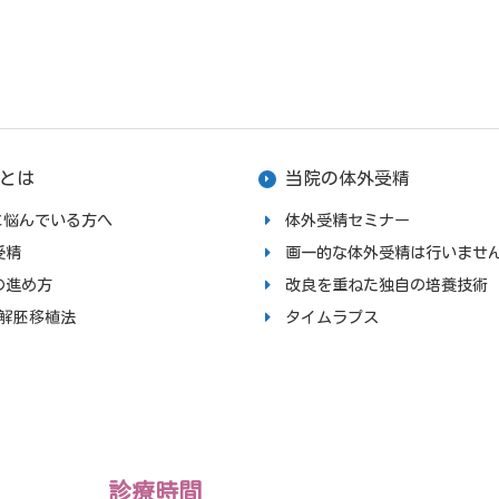
とは
当院の体外受精
upに悩んでいる方へ
体外受精セミナー
受精
画一的な体外受精は行いませ
の進め方
改良を重ねた独自の培養技術
融解胚移植法
タイムラプス
診療時間