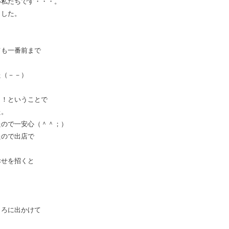
い私たちです・・・。
ました。
ても一番前まで
た（－－）
名！ということで
た。
たので一安心（＾＾；）
たので出店で
幸せを招くと
ころに出かけて