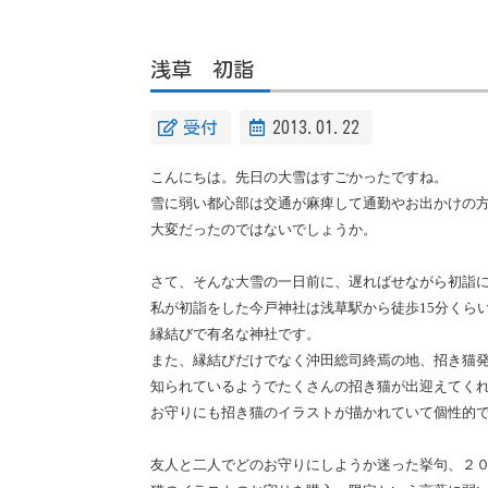
浅草 初詣
受付
2013.01.22
こんにちは。先日の大雪はすごかったですね。
雪に弱い都心部は交通が麻痺して通勤やお出かけの
大変だったのではないでしょうか。
さて、そんな大雪の一日前に、遅ればせながら初詣
私が初詣をした今戸神社は浅草駅から徒歩
15分くら
縁結びで有名な神社です。
また、縁結びだけでなく沖田総司終焉の地、招き猫
知られているようでたくさんの招き猫が出迎えてく
お守りにも招き猫のイラストが描かれていて個性的
友人と二人でどのお守りにしようか迷った挙句、２