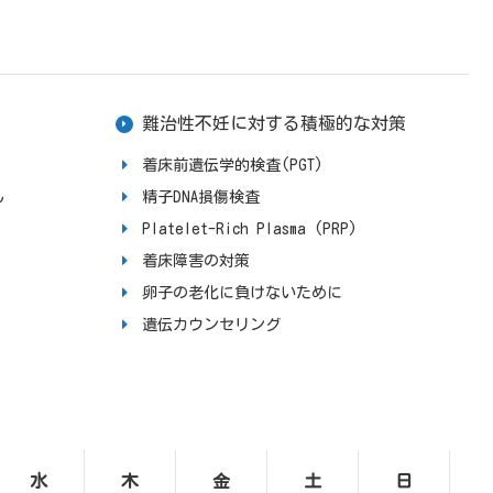
難治性不妊に対する積極的な対策
着床前遺伝学的検査(PGT)
ん
精子DNA損傷検査
Platelet-Rich Plasma (PRP)
着床障害の対策
卵子の老化に負けないために
遺伝カウンセリング
水
木
金
土
日