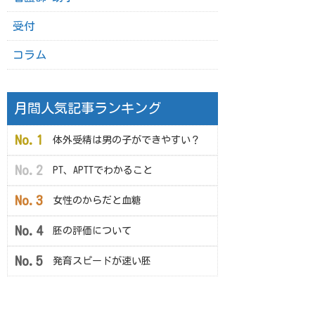
受付
コラム
月間人気記事ランキング
体外受精は男の子ができやすい？
PT、APTTでわかること
女性のからだと血糖
胚の評価について
発育スピードが速い胚