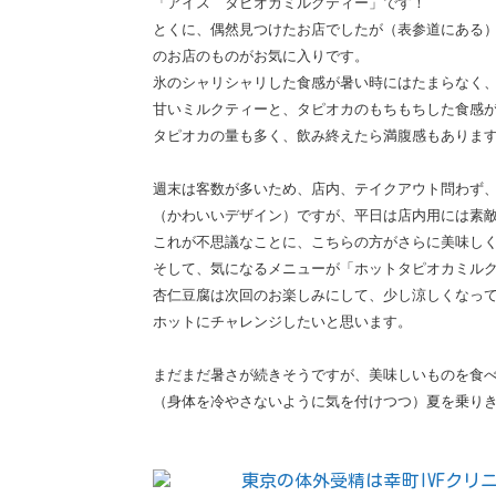
「アイス タピオカミルクティー」です！
とくに、偶然見つけたお店でしたが（表参道にある
のお店のものがお気に入りです。
氷のシャリシャリした食感が暑い時にはたまらなく
甘いミルクティーと、タピオカのもちもちした食感
タピオカの量も多く、飲み終えたら満腹感もありま
週末は客数が多いため、店内、テイクアウト問わず
（かわいいデザイン）ですが、平日は店内用には素
これが不思議なことに、こちらの方がさらに美味し
そして、気になるメニューが「ホットタピオカミル
杏仁豆腐は次回のお楽しみにして、少し涼しくなっ
ホットにチャレンジしたいと思います。
まだまだ暑さが続きそうですが、美味しいものを食
（身体を冷やさないように気を付けつつ）夏を乗り
東京の体外受精は幸町IVFクリ