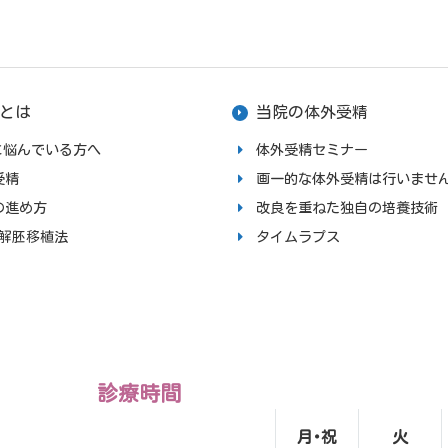
とは
当院の体外受精
upに悩んでいる方へ
体外受精セミナー
受精
画一的な体外受精は行いませ
の進め方
改良を重ねた独自の培養技術
融解胚移植法
タイムラプス
診療時間
月･祝
火