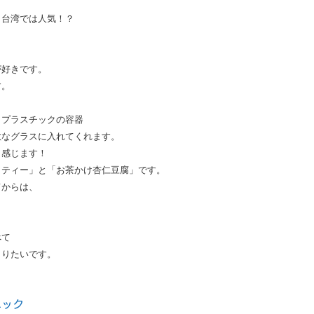
）台湾では人気！？
、
が好きです。
す。
、プラスチックの容器
敵なグラスに入れてくれます。
く感じます！
クティー」と「お茶かけ杏仁豆腐」です。
てからは、
べて
きりたいです。
ニック