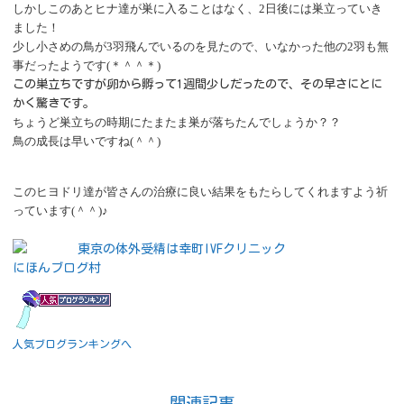
しかしこのあとヒナ達が巣に入ることはなく、
2日後には巣立っていき
ました！
少し小さめの鳥が
3羽飛んでいるのを見たので、いなかった他の2羽も無
事だったようです(＊＾＾＊)
この巣立ちですが卵から孵って
1週間少しだったので、その早さにとに
かく驚きです。
ちょうど巣立ちの時期にたまたま巣が落ちたんでしょうか？？
鳥の成長は早いですね
(＾＾)
このヒヨドリ達が皆さんの治療に良い結果をもたらしてくれますよう祈
っています
(＾＾)♪
東京の体外受精は幸町IVFクリニック
にほんブログ村
人気ブログランキングへ
関連記事