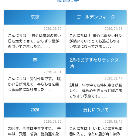
京都
ゴールデンウィーク
2026.05.20
2026.04.21
こんにちは！ 最近は気温の高い
こんにちは！ 最近は暖かい日々
日も増えてきて、少しずつ夏が
が続いていてとても過ごしやす
近づいてきましたね。...
い気温になってきまし...
春
2月のおすすめリラックス
法
2026.03.31
2026.02.17
こんにちは！受付仲里です。 暖
かい日が増えて、春らしさを感
2月は一年の中でも特に寒さが厳
じる季節になりました...
しく、 体も心もぎゅっと縮こま
りやすい季節です。...
2026
受付について
2026.01.20
2025.12.16
2026年、今年は午年ですね。 午
こんにちは！ いよいよ寒さも本
年は、飛躍、成功、勝負運を象
番に入り、冷たい風が身に染み