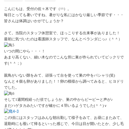
こんにちは、受付の佐々木です（
^^）。
毎日とっても暑いですね、暑がりな私にはかなり厳しい季節です・・・
皆さんは体調はいかがでしょうか？
さて。当院のスタッフ休憩室で、ほっこりする出来事がありました！
最初に気づいたのは看護師スタッフで、なんとベランダにっ♪（＾＾）
いつの間にやら・・・！
あまり高くない、細い木なのでこんな所に巣が作られていてビックリで
す
(＾＾；)
親鳥がいない隙をみて、頑張って台を使って巣の中をパシャリ
(笑)
なんと４個も卵がありました！！卵の模様から調べてみると、ヒヨドリ
でした。
そして
1週間程経った頃でしょうか、巣の中からピーピーと声が♪
まだハゲタカみたいですが確かに４羽いるようでした
(＾＾)ｖ
この頃にはスタッフはみんな朝出勤して様子をみて、お昼にまたみて、
退勤時にも覗いて帰るといった感じで、今日は目が開いたとか、少し毛