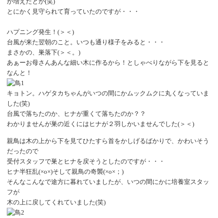
が増えたとか
(笑)
とにかく見守られて育っていたのですが・・・
ハプニング発生！
(＞＜)
台風が来た翌朝のこと。いつも通り様子をみると・・・
まさかの、巣落下
(＞＜。)
あぁーお母さんあんな細い木に作るから！としゃべりながら下を見ると
なんと！
キョトン。ハゲタカちゃんがいつの間にかムックムクに丸くなっていま
した
(笑)
台風で落ちたのか、ヒナが重くて落ちたのか？？
わかりませんが巣の近くにはヒナが２羽しかいませんでした
(＞＜)
親鳥は木の上から下を見てひたすら首をかしげるばかりで、かわいそう
だったので
受付スタッフで巣とヒナを戻そうとしたのですが・・・
ヒナ半狂乱
(×o×)そして親鳥の奇襲(×o×；)
そんなこんなで途方に暮れていましたが、いつの間にかに培養室スタッ
フが
木の上に戻してくれていました
(笑)