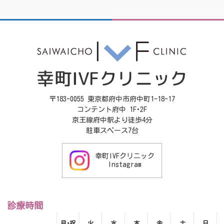
〒183-0055 東京都府中市府中町1-18-17
コンテント府中 1F･2F
京王線府中駅より徒歩4分
駐車スペース7台
幸町IVFクリニック
Instagram
診療時間
月･祝
火
水
木
金
土
日