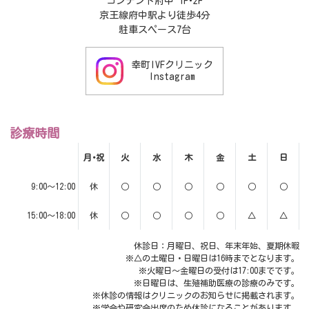
コンテント府中 1F･2F
京王線府中駅より徒歩4分
駐車スペース7台
幸町IVFクリニック
Instagram
診療時間
月･祝
火
水
木
金
土
日
9:00～12:00
休
○
○
○
○
○
○
15:00～18:00
休
○
○
○
○
△
△
休診日：月曜日、祝日、年末年始、夏期休暇
※△の土曜日・日曜日は16時までとなります。
※火曜日～金曜日の受付は17:00までです。
※日曜日は、生殖補助医療の診療のみです。
※休診の情報はクリニックのお知らせに掲載されます。
※学会や研究会出席のため休診になることがあります。