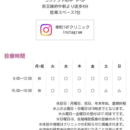
コンテント府中 1F･2F
京王線府中駅より徒歩4分
駐車スペース7台
幸町IVFクリニック
Instagram
診療時間
月･祝
火
水
木
金
土
日
9:00～12:00
休
○
○
○
○
○
○
15:00～18:00
休
○
○
○
○
△
△
休診日：月曜日、祝日、年末年始、夏期休暇
※△の土曜日・日曜日は16時までとなります。
※火曜日～金曜日の受付は17:00までです。
※日曜日は、生殖補助医療の診療のみです。
※休診の情報はクリニックのお知らせに掲載されます。
※学会や研究会出席のため休診になることがあります。