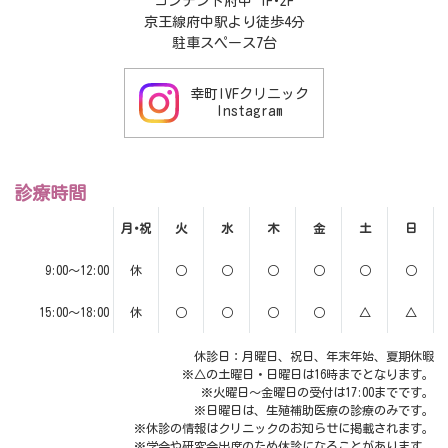
コンテント府中 1F･2F
京王線府中駅より徒歩4分
駐車スペース7台
幸町IVFクリニック
Instagram
診療時間
月･祝
火
水
木
金
土
日
9:00～12:00
休
○
○
○
○
○
○
15:00～18:00
休
○
○
○
○
△
△
休診日：月曜日、祝日、年末年始、夏期休暇
※△の土曜日・日曜日は16時までとなります。
※火曜日～金曜日の受付は17:00までです。
※日曜日は、生殖補助医療の診療のみです。
※休診の情報はクリニックのお知らせに掲載されます。
※学会や研究会出席のため休診になることがあります。