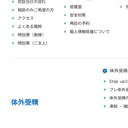
初診当日の流れ
培養室
相談のみご希望の方
安全対策
アクセス
再診の予約
よくある質問
個人情報保護について
問診票（奥様）
問診票（ご主人）
体外受精
Step 
プレ体外
体外受精
体外受精
凍結 - 