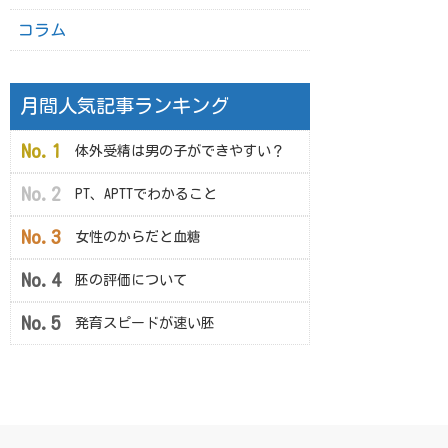
コラム
月間人気記事ランキング
体外受精は男の子ができやすい？
PT、APTTでわかること
女性のからだと血糖
胚の評価について
発育スピードが速い胚