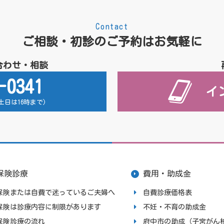
Contact
ご相談・初診のご予約はお気軽に
合わせ・相談
-0341
イ
 (土日は16時まで)
保険診療
費用・助成金
保険または自費で迷っているご夫婦へ
自費診療価格表
保険は診療内容に制限があります
不妊・不育の助成金
保険診療の流れ
府中市の助成（子宮がん