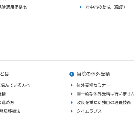
保険適用価格表
府中市の助成（風疹）
とは
当院の体外受精
upに悩んでいる方へ
体外受精セミナー
受精
画一的な体外受精は行いませ
の進め方
改良を重ねた独自の培養技術
融解胚移植法
タイムラプス