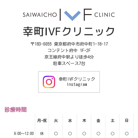
〒183-0055 東京都府中市府中町1-18-17
コンテント府中 1F･2F
京王線府中駅より徒歩4分
駐車スペース7台
幸町IVFクリニック
Instagram
診療時間
月･祝
火
水
木
金
土
日
9:00～12:00
休
○
○
○
○
○
○