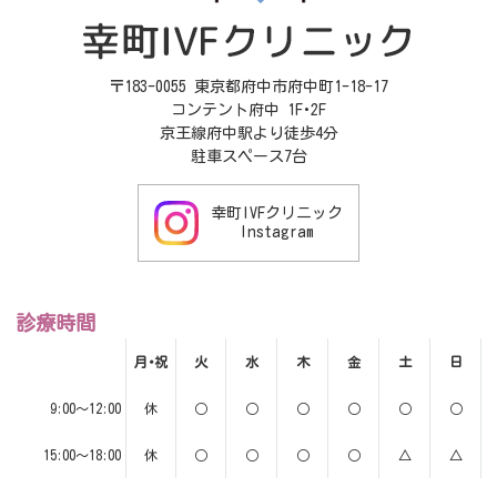
〒183-0055 東京都府中市府中町1-18-17
コンテント府中 1F･2F
京王線府中駅より徒歩4分
駐車スペース7台
幸町IVFクリニック
Instagram
診療時間
月･祝
火
水
木
金
土
日
9:00～12:00
休
○
○
○
○
○
○
15:00～18:00
休
○
○
○
○
△
△