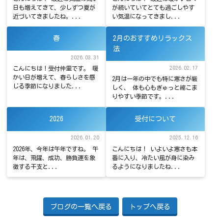
日も増えてきて、少しずつ夏が
が続いていてとても過ごしやす
近づいてきましたね。...
い気温になってきまし...
春
2月のおすすめリラックス
法
2026.03.31
2026.02.17
こんにちは！受付仲里です。 暖
かい日が増えて、春らしさを感
2月は一年の中でも特に寒さが厳
じる季節になりました...
しく、 体も心もぎゅっと縮こま
りやすい季節です。...
2026
受付について
2026.01.20
2025.12.16
2026年、今年は午年ですね。 午
こんにちは！ いよいよ寒さも本
年は、飛躍、成功、勝負運を象
番に入り、冷たい風が身に染み
徴する干支と...
るようになりましたね...
ブログの一覧へ戻る
トップへ戻る