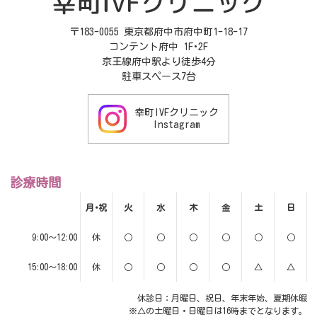
〒183-0055 東京都府中市府中町1-18-17
コンテント府中 1F･2F
京王線府中駅より徒歩4分
駐車スペース7台
幸町IVFクリニック
Instagram
診療時間
月･祝
火
水
木
金
土
日
9:00～12:00
休
○
○
○
○
○
○
15:00～18:00
休
○
○
○
○
△
△
休診日：月曜日、祝日、年末年始、夏期休暇
※△の土曜日・日曜日は16時までとなります。