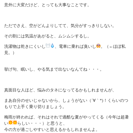
意外に大変だけど、とっても大事なことです。
ただでさえ、空がどんよりしてて、気分がすっきりしない。
その割には気温があがると、ムシムシするし。
洗濯物は乾きにくいし
、電車に乗れば臭いし
。（←ほぼ私
見。）
挙げ句、眠いし、やる気まで出ないなんてね・・・。
真面目な人ほど、悩みのタネになってるかもしれませんが、
まあ自分のせいじゃないから、しょうがない（´∀｀*)！くらいのつ
もりで上手く乗り切りましょう。
梅雨が終われば、それはそれで過酷な夏がやってくる（今年は超暑
い
らしい・・・）と思うと、
今の方が過ごしやすいと思えるかもしれませんよ。