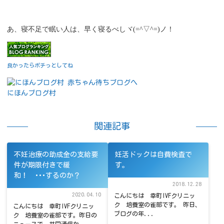
あ、寝不足で眠い人は、早く寝るべしヾ(=^▽^=)ノ！
良かったらポチっとしてね
にほんブログ村
関連記事
不妊治療の助成金の支給要
妊活ドックは自費検査で
件が期限付きで緩
す。
和！ ･･･するのか？
2018.12.28
2020.04.10
こんにちは 幸町IVFクリニッ
ク 培養室の雀部です。 昨日、
こんにちは 幸町IVFクリニッ
ブログの年...
ク 培養室の雀部です。昨日の
ニュースで、共同通信か...