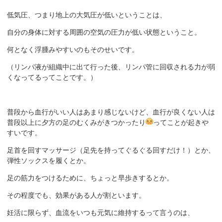
低気圧、つまり地上の大気圧が低いということは、
自分の身体に対する周囲の空気の圧力が低い状態ということ。
何となく浮腫みやすいのもそのせいです。
（リンパ液が組織中に出て行った後、リンパ管に回収される力が弱
くなってるってことです。）
普段から血行がいい人はあまり感じないけど、血行が良くない人は
普段以上に夕方の足のむくみがきつかったり
ってことが起きや
すいです。
足首を回すマッサージ（足先を持ってぐるぐる回すだけ！）とか、
弾性ソックスを履くとか。
足の筋力をつけるために、ちょっと早歩きするとか。
その程度でも、効果がある人が割といます。
妊活に限らず、血流をいつも元気に維持するって言うのは、