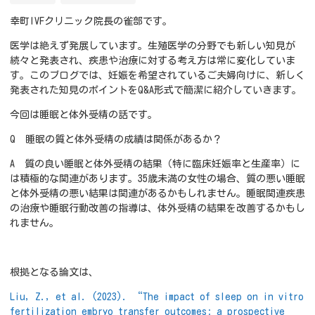
幸町IVFクリニック院長の雀部です。
医学は絶えず発展しています。生殖医学の分野でも新しい知見が
続々と発表され、疾患や治療に対する考え方は常に変化していま
す。このブログでは、妊娠を希望されているご夫婦向けに、新しく
発表された知見のポイントをQ&A形式で簡潔に紹介していきます。
今回は睡眠と体外受精の話です。
Q 睡眠の質と体外受精の成績は関係があるか？
A 質の良い睡眠と体外受精の結果（特に臨床妊娠率と生産率）に
は積極的な関連があります。35歳未満の女性の場合、質の悪い睡眠
と体外受精の悪い結果は関連があるかもしれません。睡眠関連疾患
の治療や睡眠行動改善の指導は、体外受精の結果を改善するかもし
れません。
根拠となる論文は、
Liu, Z., et al. (2023). “The impact of sleep on in vitro
fertilization embryo transfer outcomes: a prospective