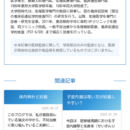
医学博士、産婦人科専門医、生殖医療専門医、臨床遺伝専門医
1989年東邦大学医学部卒業、1993年同大学院修了。
大学院時代は、生殖医学専門の教授に師事し、胚の着床前診断（現在
の着床前遺伝学的検査PGT）の研究を行う。以降、生殖医学を専門に
診療・研究を従事。2011年、東京都府中市に幸町IVFクリニックを開
設、同クリニック院長。一般不妊治療から生殖補助医療、着床前遺伝
学的検査（PGT-A/SR）まで幅広く診療を行っている。
※本記事の医師監修に関して、学術部分のみの監修となり、医師
が具体的な施術や商品等を推奨しているものではございません。
関連記事
体内時計と妊娠
子宮内膜は厚い方が妊娠し
やすい？
2025.02.27
2025.01.30
このブログでは、私が普段読ん
でいる論文の中から、不妊治療
今回は 胚移植周期における子
に取り組んでいるご夫婦に...
宮内膜厚と生産率（せいざんり