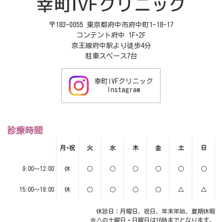
〒183-0055 東京都府中市府中町1-18-17
コンテント府中 1F･2F
京王線府中駅より徒歩4分
駐車スペース7台
幸町IVFクリニック
Instagram
診療時間
月･祝
火
水
木
金
土
日
9:00～12:00
休
○
○
○
○
○
○
15:00～18:00
休
○
○
○
○
△
△
休診日：月曜日、祝日、年末年始、夏期休暇
※△の土曜日・日曜日は16時までとなります。