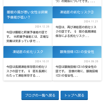
つ）の関係についてです。...
睡眠の質が悪い女性は卵巣
凍結胚の劣化リスク②
予備能が低い？
2024.11.21
2024.12.26
今回は、再び凍結胚の劣化リス
クの話です。 Q 胚の長期凍結
今回は睡眠と卵巣予備能の話で
保存による劣化リスク...
す。 ※卵巣予備能とは、正確な
定義は定まっていませ...
凍結胚の劣化リスク
顕微授精ICSIの安全性
2024.10.31
2024.09.26
今回は長期凍結保存胚の劣化リ
今回は顕微授精ICSIの安全性の
スクの話です。 Q 胚を長期に
話です。 診察の際に、顕微授精
わたって凍結保存する...
ICSIの安全性...
ブログの一覧へ戻る
トップへ戻る